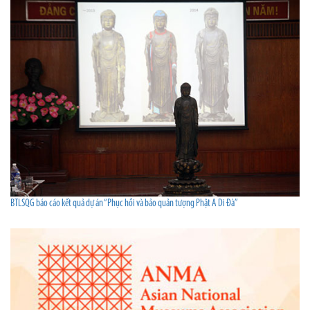
BTLSQG báo cáo kết quả dự án “Phục hồi và bảo quản tượng Phật A Di Đà”