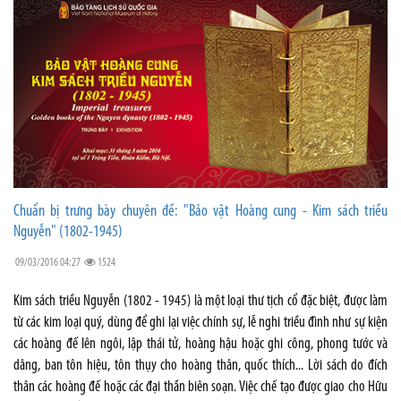
Chuẩn bị trưng bày chuyên đề: "Bảo vật Hoàng cung - Kim sách triều
Nguyễn" (1802-1945)
09/03/2016 04:27
1524
Kim sách triều Nguyễn (1802 - 1945) là một loại thư tịch cổ đặc biệt, được làm
từ các kim loại quý, dùng để ghi lại việc chính sự, lễ nghi triều đình như sự kiện
các hoàng đế lên ngôi, lập thái tử, hoàng hậu hoặc ghi công, phong tước và
dâng, ban tôn hiệu, tôn thụy cho hoàng thân, quốc thích... Lời sách do đích
thân các hoàng đế hoặc các đại thần biên soạn. Việc chế tạo được giao cho Hữu