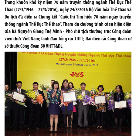
Trong khuôn khổ kỷ niệm 70 năm truyền thống ngành Thể Dục Thể
Thao (27/3/1946 – 27/3/2016), ngày 24/3/2016 Bộ Văn hóa Thể thao và
Du lịch đã diễn ra Chung kết “Cuộc thi Tìm hiểu 70 năm ngày truyền
thống ngành Thể Dục Thể thao”. Tham dự chương trình có sự hiện diện
của bà Nguyễn Giang Tuệ Minh - Phó chủ tịch thường trực Công đoàn
viên chức Việt Nam; lãnh đạo Tổng cục TDTT; đại diện các Công đoàn cơ
sở thuộc Công đoàn Bộ VHTT&DL.