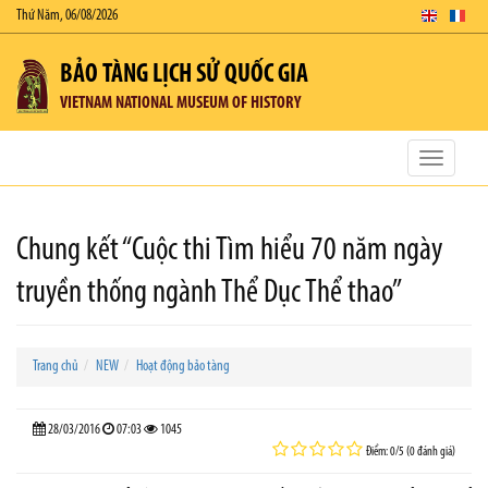
Thứ Năm, 06/08/2026
BẢO TÀNG LỊCH SỬ QUỐC GIA
VIETNAM NATIONAL MUSEUM OF HISTORY
Toggle
navigatio
Chung kết “Cuộc thi Tìm hiểu 70 năm ngày
truyền thống ngành Thể Dục Thể thao”
Trang chủ
NEW
Hoạt động bảo tàng
28/03/2016
07:03
1045
Điểm: 0/5 (0 đánh giá)