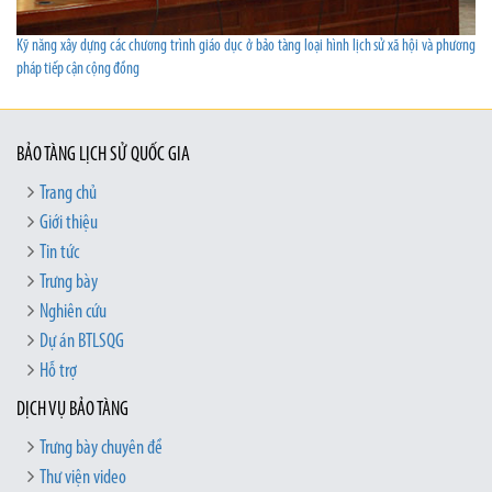
Kỹ năng xây dựng các chương trình giáo dục ở bảo tàng loại hình lịch sử xã hội và phương
pháp tiếp cận cộng đồng
BẢO TÀNG LỊCH SỬ QUỐC GIA
Trang chủ
Giới thiệu
Tin tức
Trưng bày
Nghiên cứu
Dự án BTLSQG
Hỗ trợ
DỊCH VỤ BẢO TÀNG
Trưng bày chuyên đề
Thư viện video