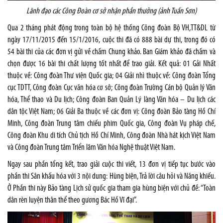
Lãnh đạo các Công Đoàn cơ sở nhận phần thưởng (ảnh Tuấn Sơn)
Qua 2 tháng phát động trong toàn bộ hệ thống Công đoàn Bộ VH,TT&DL từ
ngày 17/11/2015 đến 15/1/2016, cuộc thi đã có 888 bài dự thi, trong đó có
54 bài thi của các đơn vị gửi về chấm Chung khảo. Ban Giám khảo đã chấm và
chọn được 16 bài thi chất lượng tốt nhất để trao giải. Kết quả: 01 Gải Nhất
thuộc về: Công đoàn Thư viện Quốc gia; 04 Giải nhì thuộc về: Công đoàn Tổng
cục TDTT, Công đoàn Cục văn hóa cơ sở; Công đoàn Trường Cán bộ Quản lý Văn
hóa, Thể thao và Du lịch; Công đoàn Ban Quản Lý làng Văn hóa – Du lịch các
dân tộc Việt Nam; 06 Giải Ba thuộc về các đơn vị: Công đoàn Bảo tàng Hồ Chí
Minh, Công đoàn Trung tâm chiếu phim Quốc gia, Công đoàn Vụ pháp chế,
Công đoàn Khu di tích Chủ tịch Hồ Chí Minh, Công đoàn Nhà hát kịch Việt Nam
và Công đoàn Trung tâm Triển lãm Văn hóa Nghệ thuật Việt Nam.
Ngay sau phần tổng kết, trao giải cuộc thi viết, 13 đơn vị tiếp tục bước vào
phần thi Sân khấu hóa với 3 nội dung: Hùng biện, Trả lời câu hỏi và Năng khiếu.
Ở Phần thi này Bảo tàng Lịch sử quốc gia tham gia hùng biện với chủ đề: “Toàn
dân rèn luyện thân thể theo gương Bác Hồ Vĩ đại”.