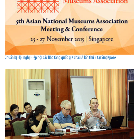
Chuẩn bị Hội nghị Hiệp hội các Bảo tàng quốc gia châu Á lần thứ 5 tại Singapore