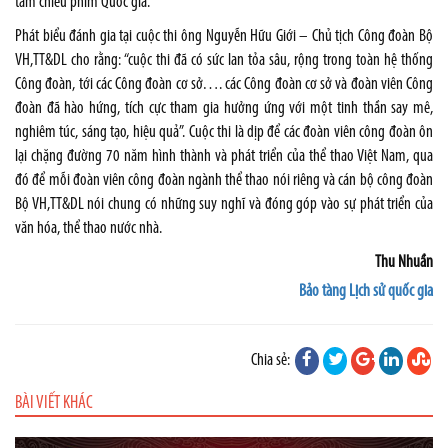
tâm chiếu phim Quốc gia.
Phát biểu đánh gia tại cuộc thi ông Nguyễn Hữu Giới – Chủ tịch Công đoàn Bộ
VH,TT&DL cho rằng: “cuộc thi đã có sức lan tỏa sâu, rộng trong toàn hệ thống
Công đoàn, tới các Công đoàn cơ sở…. các Công đoàn cơ sở và đoàn viên Công
đoàn đã hào hứng, tích cực tham gia hưởng ứng với một tinh thần say mê,
nghiêm túc, sáng tạo, hiệu quả”. Cuộc thi là dịp để các đoàn viên công đoàn ôn
lại chặng đường 70 năm hình thành và phát triển của thể thao Việt Nam, qua
đó để mỗi đoàn viên công đoàn ngành thể thao nói riêng và cán bộ công đoàn
Bộ VH,TT&DL nói chung có những suy nghĩ và đóng góp vào sự phát triển của
văn hóa, thể thao nước nhà.
Thu Nhuần
Bảo tàng Lịch sử quốc gia
Chia sẻ:
BÀI VIẾT KHÁC