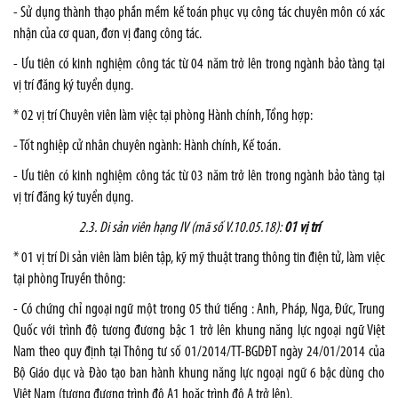
- Sử dụng thành thạo phần mềm kế toán phục vụ công tác chuyên môn có xác
nhận của cơ quan, đơn vị đang công tác.
- Ưu tiên có kinh nghiệm công tác từ 04 năm trở lên trong ngành bảo tàng tại
vị trí đăng ký tuyển dụng.
* 02 vị trí Chuyên viên làm việc tại phòng Hành chính, Tổng hợp:
- Tốt nghiệp cử nhân chuyên ngành: Hành chính, Kế toán.
- Ưu tiên có kinh nghiệm công tác từ 03 năm trở lên trong ngành bảo tàng tại
vị trí đăng ký tuyển dụng.
2.3. Di sản viên hạng IV (mã số V.10.05.18):
01 vị trí
* 01 vị trí Di sản viên làm biên tập, kỹ mỹ thuật trang thông tin điện tử, làm việc
tại phòng Truyền thông:
- Có chứng chỉ ngoại ngữ một trong 05 thứ tiếng : Anh, Pháp, Nga, Đức, Trung
Quốc với trình độ tương đương bậc 1 trở lên khung năng lực ngoại ngữ Việt
Nam theo quy định tại Thông tư số 01/2014/TT-BGDĐT ngày 24/01/2014 của
Bộ Giáo dục và Đào tạo ban hành khung năng lực ngoại ngữ 6 bậc dùng cho
Việt Nam (tương đương trình độ A1 hoặc trình độ A trở lên).