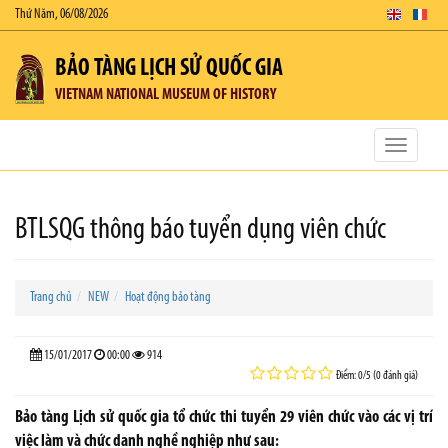
Thứ Năm, 06/08/2026
BẢO TÀNG LỊCH SỬ QUỐC GIA
VIETNAM NATIONAL MUSEUM OF HISTORY
Toggle
navigatio
BTLSQG thông báo tuyển dụng viên chức
Trang chủ
NEW
Hoạt động bảo tàng
15/01/2017
00:00
914
Điểm: 0/5 (0 đánh giá)
Bảo tàng Lịch sử quốc gia tổ chức thi tuyển 29 viên chức vào các vị trí
việc làm và chức danh nghề nghiệp như sau: