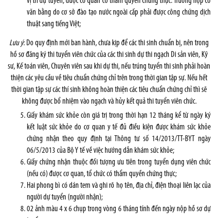
vị trí dự tuyển, được cơ quan có thẩm quyền chứng thực. Trường hợp có
văn bằng do cơ sở đào tạo nước ngoài cấp phải được công chứng dịch
thuật sang tiếng Việt;
Lưu ý
: Do quy định mới ban hành, chưa kịp để các thi sinh chuẩn bị, nên trong
hồ sơ đăng ký thi tuyển viên chức của các thi sinh dự thi ngạch Di sản viên, Kỹ
sư, Kế toán viên, Chuyên viên sau khi dự thi, nếu trúng tuyển thi sinh phải hoàn
thiện các yêu cầu về tiêu chuẩn chứng chỉ trên trong thời gian tập sự. Nếu hết
thời gian tập sự các thí sinh không hoàn thiện các tiêu chuẩn chứng chỉ thì sẽ
không được bổ nhiệm vào ngạch và hủy kết quả thi tuyển viên chức.
Giấy khám sức khỏe còn giá trị trong thời hạn 12 tháng kể từ ngày ký
kết luật sức khỏe do cơ quan y tế đủ điều kiện được khám sức khỏe
chứng nhận theo quy định tại Thông tư số 14/2013/TT-BYT ngày
06/5/2013 của Bộ Y tế về việc hướng dẫn khám sức khỏe;
Giấy chứng nhận thuộc đối tượng ưu tiên trong tuyển dụng viên chức
(nếu có) được cơ quan, tổ chức có thẩm quyền chứng thực;
Hai phong bì có dán tem và ghi rõ họ tên, địa chỉ, điện thoại liên lạc của
người dự tuyển (người nhận);
02 ảnh màu 4 x 6 chụp trong vòng 6 tháng tính đến ngày nộp hồ sơ dự