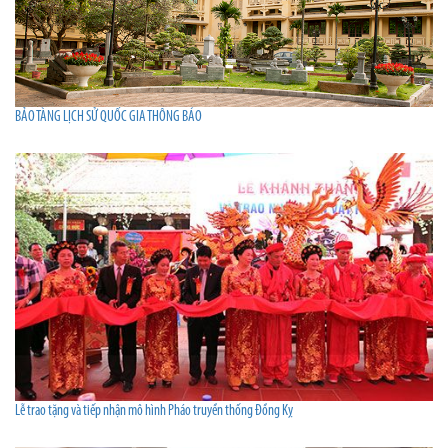
BẢO TÀNG LỊCH SỬ QUỐC GIA THÔNG BÁO
Lễ trao tặng và tiếp nhận mô hình Pháo truyền thống Đồng Kỵ