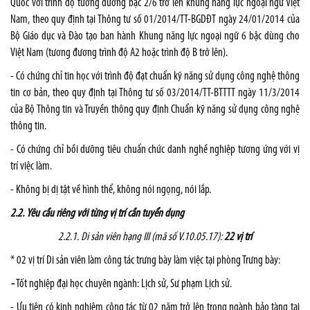
Quốc với trình độ tương đương bậc 2/6 trở lên khung năng lực ngoại ngữ Việt
Nam, theo quy định tại Thông tư số 01/2014/TT-BGDĐT ngày 24/01/2014 của
Bộ Giáo dục và Đào tạo ban hành Khung năng lực ngoại ngữ 6 bậc dùng cho
Việt Nam (tương đương trình độ A2 hoặc trình độ B trở lên).
- Có chứng chỉ tin học với trình độ đạt chuẩn kỹ năng sử dụng công nghệ thông
tin cơ bản, theo quy định tại Thông tư số 03/2014/TT-BTTTT ngày 11/3/2014
của Bộ Thông tin và Truyền thông quy định Chuẩn kỹ năng sử dụng công nghệ
thông tin.
- Có chứng chỉ bồi dưỡng tiêu chuẩn chức danh nghề nghiệp tương ứng với vị
trí việc làm.
- Không bị dị tật về hình thể, không nói ngọng, nói lắp.
2.2.
Yêu cầu riêng với từng vị trí cần tuyển dụng
2.2
.
1. Di sản viên hạng III (mã số V.10.05.17):
22 vị trí
* 02 vị trí Di sản viên làm công tác trưng bày làm việc tại phòng Trưng bày:
-
Tốt nghiệp đại học chuyên ngành: Lịch sử, Sư phạm Lịch sử.
- Ưu tiên có kinh nghiệm công tác từ 02 năm trở lên trong ngành bảo tàng tại