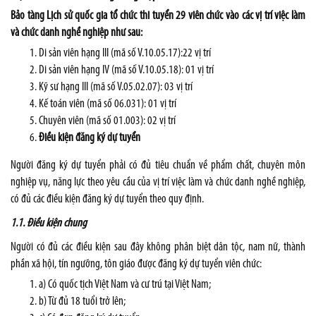
Bảo tàng Lịch sử quốc gia tổ chức thi tuyển 29 viên chức vào các vị trí việc làm
và chức danh nghề nghiệp như sau:
Di sản viên hạng III (mã số V.10.05.17):22 vị trí
Di sản viên hạng IV (mã số V.10.05.18): 01 vị trí
Kỹ sư hạng III (mã số V.05.02.07): 03 vị trí
Kế toán viên (mã số 06.031): 01 vị trí
Chuyên viên (mã số 01.003): 02 vị trí
Điều kiện đăng ký dự tuyển
Người đăng ký dự tuyển phải có đủ tiêu chuẩn về phẩm chất, chuyên môn
nghiệp vụ, năng lực theo yêu cầu của vị trí việc làm và chức danh nghề nghiệp,
có đủ các điều kiện đăng ký dự tuyển theo quy định.
1.1. Điều kiện chung
Người có đủ các điều kiện sau đây không phân biệt dân tộc, nam nữ, thành
phần xã hội, tín ngưỡng, tôn giáo được đăng ký dự tuyển viên chức:
a) Có quốc tịch Việt Nam và cư trú tại Việt Nam;
b) Từ đủ 18 tuổi trở lên;