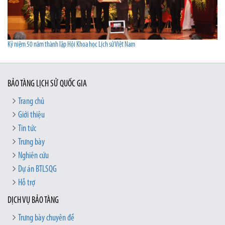
Kỷ niệm 50 năm thành lập Hội Khoa học Lịch sử Việt Nam
BẢO TÀNG LỊCH SỬ QUỐC GIA
Trang chủ
Giới thiệu
Tin tức
Trưng bày
Nghiên cứu
Dự án BTLSQG
Hỗ trợ
DỊCH VỤ BẢO TÀNG
Trưng bày chuyên đề