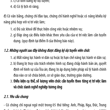
c) Có đơn đăng ký dự tuyển;
d) Có lý lịch rõ ràng;
đ) Có văn bằng, chứng chỉ đào tạo, chứng chỉ hành nghề hoặc có năng khiếu kỹ
năng phù hợp với vị trí việc làm;
e) Đủ sức khoẻ để thực hiện công việc hoặc nhiệm vụ;
g) Đáp ứng các điều kiện khác theo yêu cầu của vị trí việc làm cần tuyển
dụng. (quy định tại điểm II của thông báo này).
1.2. Những người sau đây không được đăng ký dự tuyển viên chức
a) Mất năng lực hành vi dân sự hoặc bị hạn chế năng lực hành vi dân sự;
b) Đang bị truy cứu trách nhiệm hình sự; đang chấp hành bản án, quyết
định về hình sự của Tòa án; đang bị áp dụng biện pháp xử lý hành chính
đưa vào cơ sở chữa bệnh, cơ sở giáo dục, trường giáo dưỡng.
Điều kiện cụ thể, số lượng viên chức cần tuyển theo từng vị trí việc làm
và chức danh nghề nghiệp tương ứng
2.1.
Yêu cầu chung
- Có chứng chỉ ngoại ngữ một trong 05 thứ tiếng: Anh, Pháp, Nga, Đức, Trung