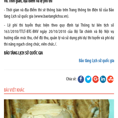
VII. Thời gian, địa điểm và lệ phí thi
- Thời gian và địa điểm thi sẽ thông báo trên Trang thông tin điện tử của Bảo
tàng Lịch sử quốc gia (
www.baotanglichsu.vn
).
- Lệ phí thi tuyển thực hiện theo quy định tại Thông tư liên tịch số
163/2010/TTLT-BTC-BNV ngày 20/10/2010 của Bộ Tài chính và Bộ Nội vụ
hướng dẫn mức thu, chế độ thu, quản lý và sử dụng phí dự thi tuyển và phí dự
thi nâng ngạch công chức, viên chức./.
BẢO TÀNG LỊCH SỬ QUỐC GIA
Bảo tàng Lịch sử quốc gia
Chia sẻ:
BÀI VIẾT KHÁC