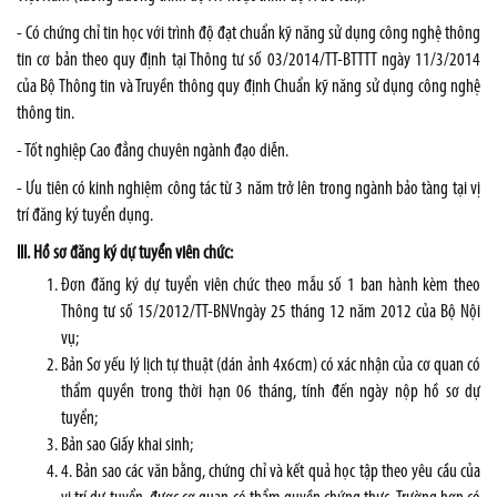
- Có chứng chỉ tin học với trình độ đạt chuẩn kỹ năng sử dụng công nghệ thông
tin cơ bản theo quy định tại Thông tư số 03/2014/TT-BTTTT ngày 11/3/2014
của Bộ Thông tin và Truyền thông quy định Chuẩn kỹ năng sử dụng công nghệ
thông tin.
- Tốt nghiệp Cao đẳng chuyên ngành đạo diễn.
- Ưu tiên có kinh nghiệm công tác từ 3 năm trở lên trong ngành bảo tàng tại vị
trí đăng ký tuyển dụng.
III. Hồ sơ đăng ký dự tuyển viên chức:
Đơn đăng ký dự tuyển viên chức theo mẫu số 1 ban hành kèm theo
Thông tư số 15/2012/TT-BNVngày 25 tháng 12 năm 2012 của Bộ Nội
vụ;
Bản Sơ yếu lý lịch tự thuật (dán ảnh 4x6cm) có xác nhận của cơ quan có
thẩm quyền trong thời hạn 06 tháng, tính đến ngày nộp hồ sơ dự
tuyển;
Bản sao Giấy khai sinh;
4. Bản sao các văn bằng, chứng chỉ và kết quả học tập theo yêu cầu của