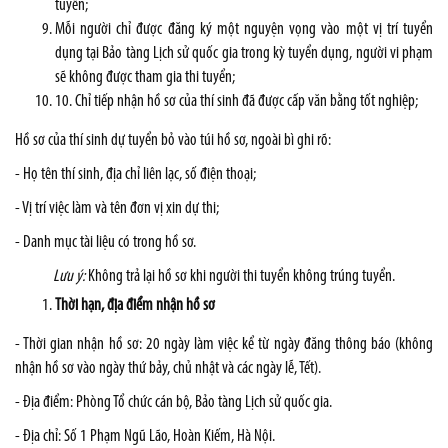
tuyển;
Mỗi người chỉ được đăng ký một nguyện vọng vào một vị trí tuyển
dụng tại Bảo tàng Lịch sử quốc gia trong kỳ tuyển dụng, người vi phạm
sẽ không được tham gia thi tuyển;
10. Chỉ tiếp nhận hồ sơ của thí sinh đã được cấp văn bằng tốt nghiệp;
Hồ sơ của thí sinh dự tuyển bỏ vào túi hồ sơ, ngoài bì ghi rõ:
- Họ tên thí sinh, địa chỉ liên lạc, số điện thoại;
- Vị trí việc làm và tên đơn vị xin dự thi;
- Danh mục tài liệu có trong hồ sơ.
Lưu ý:
Không trả lại hồ sơ khi người thi tuyển không trúng tuyển.
Thời hạn, địa điểm nhận hồ sơ
- Thời gian nhận hồ sơ: 20 ngày làm việc kể từ ngày đăng thông báo (không
nhận hồ sơ vào ngày thứ bảy, chủ nhật và các ngày lễ, Tết).
- Địa điểm: Phòng Tổ chức cán bộ, Bảo tàng Lịch sử quốc gia.
- Địa chỉ: Số 1 Phạm Ngũ Lão, Hoàn Kiếm, Hà Nội.