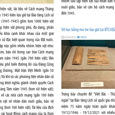
nhóm sưu tập hiện vật của nhân dân t
nuôi giấu, bảo vệ cán bộ cách mạng
hiện vật, tài liệu về Cách mạng Tháng
đến 1945.
1945 hiện lưu giữ tại Bảo tàng Lịch sử
a (1941-1945) gồm hơn 1000 hiện vật
tập hiện vật phong phú, đa dạng, phản
Vở học bằng mo tre lưu giữ tại BTLSQ
ều khía cạnh khác nhau của một giai
02/06/2022
10927
h sử đặc biệt quan trọng của đất nước.
tập này gồm nhiều nhóm hiện vật như:
đơn, báo chí trong cao trào Cách mạng
ám năm 1945 (gần 700 hiện vật); Văn
liệu phổ biến đường lối của Đảng Cộng
g Dương, Mặt trận Việt Minh (gần 50
); Vũ khí và các phương tiện nhân dân sử
ong khởi nghĩa giành chính quyền Cách
áng Tám năm 1945 (hơn 60 hiện vật);
Trưng bày chuyên đề “Việt Bắc - Th
t về các nhà cách mạng (gần 100 hiện
ngàn” tại Bảo tàng Lịch sử quốc gia nh
iện vật về nhân dân nuôi giấu, bảo vệ
niệm 75 năm ngày toàn quốc khán
g (hơn 100 hiện vật); Tài liệu của địch
19/12/1946 - 19/12/2021 với nhiều t
i các hoạt động cách mạng của ta (hơn