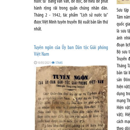
nước ta" bằng văn vần, dễ đọc, dễ hiểu để phát
hành rộng rãi trong quần chúng nhân dân.
Sưu tập 
Tháng 2 - 1942, tác phẩm "Lịch sử nước ta"
Tám năm 
được Việt Minh tuyên truyền Bộ xuất bản lần thứ
quốc gi
nhất.
là sưu 
ánh nhi
đoạn lịc
Tuyên ngôn của Ủy ban Dân tộc Giải phóng
Bộ sưu 
Việt Nam
Truyền 
10/05/2021
17645
Tháng T
bản tài 
sản Đôn
hiện vật
dụng tr
mạng Th
Hiện vậ
vật); H
cách mạn
theo dõ