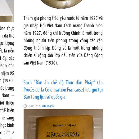
Tham gia phong trào yêu nước từ năm 1925 và
gia nhập Hội Việt Nam Cách mạng Thanh niên
ống thực
năm 1927, đồng chí Trường Chinh là một trong
am đã thể
những người tiên phong trong công tác vận
lực lượng
động thành lập Đảng và là một trong những
, là nền
chiến sĩ cộng sản lớp đầu tiên của Đảng Cộng
ĩ đại của
sản Việt Nam (1930).
iành độc
ỷ niệm 95
m (1930-
Sách “Bản án chế độ Thực dân Pháp” (Le
hức trưng
Procès de la Colonisation Francaise) lưu giữ tại
ệt Nam –
Bảo tàng lịch sử quốc gia
ới thiệu
16/08/2022
16197
 thể hiện
 mẽ sáng
 học kinh
 biệt là