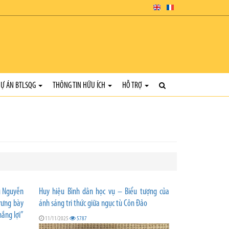
Ự ÁN BTLSQG
THÔNG TIN HỮU ÍCH
HỖ TRỢ
ụ Nguyễn
Huy hiệu Bình dân học vụ – Biểu tượng của
rưng bày
ánh sáng tri thức giữa ngục tù Côn Đảo
ắng lợi”
11/11/2025
5787