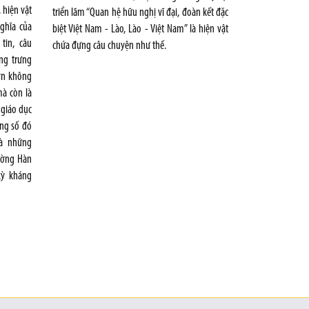
, hiện vật
triển lãm “Quan hệ hữu nghị vĩ đại, đoàn kết đặc
nghĩa của
biệt Việt Nam - Lào, Lào - Việt Nam” là hiện vật
tin, câu
chứa đựng câu chuyện như thế.
ng trưng
hơn không
mà còn là
 giáo dục
ong số đó
là những
ường Hàn
kỳ kháng