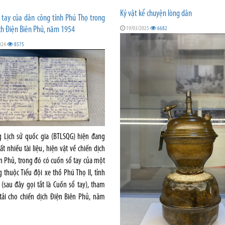
Kỷ vật kể chuyện lòng dân
 tay của dân công tỉnh Phú Thọ trong
ch Điện Biên Phủ, năm 1954
19/03/2025
6682
024
8575
g Lịch sử quốc gia (BTLSQG) hiện đang
ất nhiều tài liệu, hiện vật về chiến dịch
n Phủ, trong đó có cuốn sổ tay của một
 thuộc Tiểu đội xe thồ Phú Thọ II, tỉnh
(sau đây gọi tắt là Cuốn sổ tay), tham
tải cho chiến dịch Điện Biên Phủ, năm