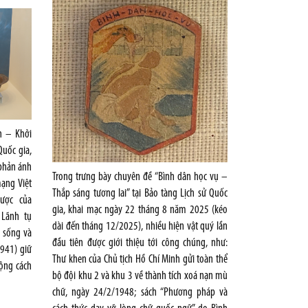
n – Khởi
Quốc gia,
 phản ánh
Trong trưng bày chuyên đề “Bình dân học vụ –
ạng Việt
Thắp sáng tương lai” tại Bảo tàng Lịch sử Quốc
lược của
gia, khai mạc ngày 22 tháng 8 năm 2025 (kéo
 Lãnh tụ
dài đến tháng 12/2025), nhiều hiện vật quý lần
 sống và
đầu tiên được giới thiệu tới công chúng, như:
1941) giữ
Thư khen của Chủ tịch Hồ Chí Minh gửi toàn thể
động cách
bộ đội khu 2 và khu 3 về thành tích xoá nạn mù
chữ, ngày 24/2/1948; sách “Phương pháp và