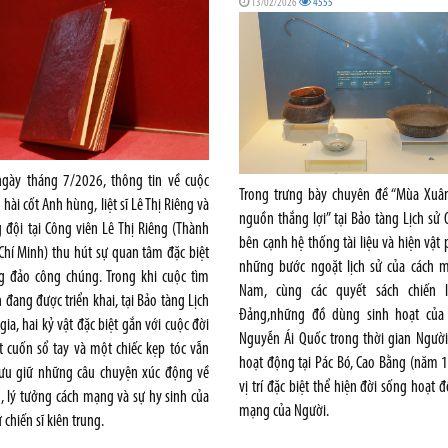
13/02/2026
4555
gày tháng 7/2026, thông tin về cuộc
Trong trưng bày chuyên đề “Mùa Xuâ
hài cốt Anh hùng, liệt sĩ Lê Thị Riêng và
nguồn thắng lợi” tại Bảo tàng Lịch sử 
 đội tại Công viên Lê Thị Riêng (Thành
bên cạnh hệ thống tài liệu và hiện vật
hí Minh) thu hút sự quan tâm đặc biệt
những bước ngoặt lịch sử của cách m
g đảo công chúng. Trong khi cuộc tìm
Nam, cùng các quyết sách chiến 
 đang được triển khai, tại Bảo tàng Lịch
Đảng,những đồ dùng sinh hoạt của
gia, hai kỷ vật đặc biệt gắn với cuộc đời
Nguyễn Ái Quốc trong thời gian Người
 cuốn sổ tay và một chiếc kẹp tóc vẫn
hoạt động tại Pác Bó, Cao Bằng (năm 
 lưu giữ những câu chuyện xúc động về
vị trí đặc biệt thể hiện đời sống hoạt 
, lý tưởng cách mạng và sự hy sinh của
mạng của Người.
 chiến sĩ kiên trung.