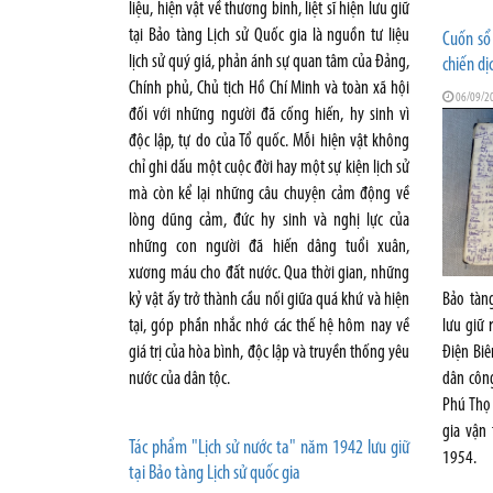
liệu, hiện vật về thương binh, liệt sĩ hiện lưu giữ
tại Bảo tàng Lịch sử Quốc gia là nguồn tư liệu
Cuốn sổ
lịch sử quý giá, phản ánh sự quan tâm của Đảng,
chiến dị
Chính phủ, Chủ tịch Hồ Chí Minh và toàn xã hội
06/09/2
đối với những người đã cống hiến, hy sinh vì
độc lập, tự do của Tổ quốc. Mỗi hiện vật không
chỉ ghi dấu một cuộc đời hay một sự kiện lịch sử
mà còn kể lại những câu chuyện cảm động về
lòng dũng cảm, đức hy sinh và nghị lực của
những con người đã hiến dâng tuổi xuân,
xương máu cho đất nước. Qua thời gian, những
Bảo tàn
kỷ vật ấy trở thành cầu nối giữa quá khứ và hiện
lưu giữ r
tại, góp phần nhắc nhớ các thế hệ hôm nay về
Điện Biê
giá trị của hòa bình, độc lập và truyền thống yêu
dân công
nước của dân tộc.
Phú Thọ 
gia vận 
Tác phẩm "Lịch sử nước ta" năm 1942 lưu giữ
1954.
tại Bảo tàng Lịch sử quốc gia