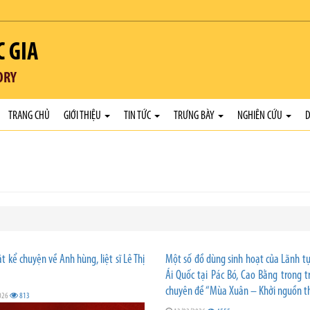
C GIA
ORY
TRANG CHỦ
GIỚI THIỆU
TIN TỨC
TRƯNG BÀY
NGHIÊN CỨU
D
ật kể chuyện về Anh hùng, liệt sĩ Lê Thị
Một số đồ dùng sinh hoạt của Lãnh t
Ái Quốc tại Pác Bó, Cao Bằng trong t
chuyên đề “Mùa Xuân – Khởi nguồn th
026
813