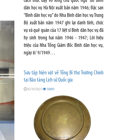
cách thức dạy vỡ lòng chữ quốc ngữ” do Bình
dân học vụ Hà Nội xuất bản năm 1946; Đặc san
“Bình dân học vụ” do Nha Bình dân học vụ Trung
Bộ xuất bản năm 1947 ghi lại danh tính, chức
vụ và quê quán của 17 liệt sĩ Bình dân học vụ đã
hy sinh trong hai năm 1946 - 1947; Lời hiệu
triệu của Nha Tổng Giám đốc Bình dân học vụ,
ngày 8/ 9/1949…
Sưu tập hiện vật về Tổng Bí thư Trường Chinh
tại Bảo tàng Lịch sử Quốc gia
02/10/2023
10491