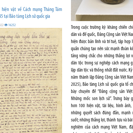
 hiện vật về Cách mạng Tháng Tám
 tại Bảo tàng Lịch sử quốc gia
022
16252
Trong cuộc trường kỳ kháng chiến ch
dân và đế quốc, Đảng Cộng sản Việt N
hiện được bản lĩnh và trí tuệ, tập hợp 
quần chúng tạo nên sức mạnh đoàn kết
tảng vững chắc cho những thắng lợi v
dân tộc trong sự nghiệp cách mạng g
lập dân tộc và thống nhất đất nước. K
năm thành lập Đảng Cộng sản Việt Na
2025), Bảo tàng Lịch sử quốc gia tổ c
bày chuyên đề “Đảng cộng sản Vi
Những mốc son lịch sử”. Trưng bày gi
hơn 100 hiện vật, tài liệu, hình ảnh,
những quyết sách đúng đắn, mạnh
suốt; những thắng lợi, thành tựu và bài
nghiệm của cách mạng Việt Nam, đặc