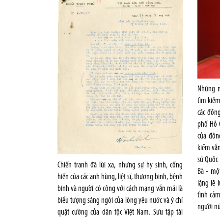
Những n
tìm kiếm 
các đồng
phố Hồ C
của đôn
kiếm vẫn
sử Quốc 
Chiến tranh đã lùi xa, nhưng sự hy sinh, cống
Bà - một
hiến của các anh hùng, liệt sĩ, thương binh, bệnh
lặng lẽ
binh và người có công với cách mạng vẫn mãi là
tình cảm
biểu tượng sáng ngời của lòng yêu nước và ý chí
người nữ
quật cường của dân tộc Việt Nam. Sưu tập tài