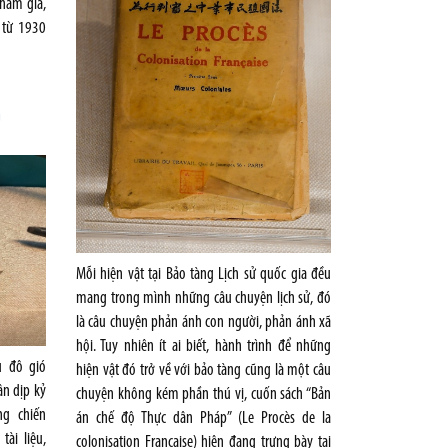
ham gia,
 từ 1930
G
Mỗi hiện vật tại Bảo tàng Lịch sử quốc gia đều
mang trong mình những câu chuyện lịch sử, đó
là câu chuyện phản ánh con người, phản ánh xã
hội. Tuy nhiên ít ai biết, hành trình để những
ủ đô gió
hiện vật đó trở về với bảo tàng cũng là một câu
ân dịp kỷ
chuyện không kém phần thú vị, cuốn sách “Bản
g chiến
án chế độ Thực dân Pháp” (Le Procès de la
ài liệu,
colonisation Francaise) hiện đang trưng bày tại