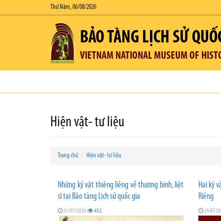
Thứ Năm, 06/08/2026
BẢO TÀNG LỊCH SỬ QUỐ
VIETNAM NATIONAL MUSEUM OF HIST
Hiện vật- tư liệu
Trang chủ
Hiện vật- tư liệu
Những kỷ vật thiêng liêng về thương binh, liệt
Hai kỷ v
sĩ tại Bảo tàng Lịch sử quốc gia
Riêng
31/07/2026
452
25/07/2