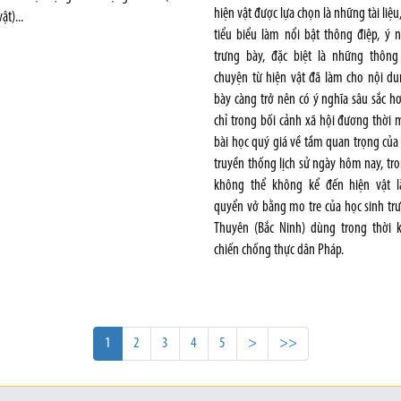
hiện vật được lựa chọn là những tài liệu
ật)...
tiểu biểu làm nổi bật thông điệp, ý 
trưng bày, đặc biệt là những thông 
chuyện từ hiện vật đã làm cho nội du
bày càng trở nên có ý nghĩa sâu sắc 
chỉ trong bối cảnh xã hội đương thời 
bài học quý giá về tầm quan trọng của
truyền thống lịch sử ngày hôm nay, tr
không thể không kể đến hiện vật 
quyển vở bằng mo tre của học sinh tr
Thuyên (Bắc Ninh) dùng trong thời 
chiến chống thực dân Pháp.
1
2
3
4
5
>
>>