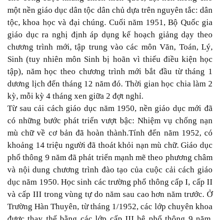
một nền giáo dục dân tộc dân chủ dựa trên nguyên tắc: dân
tộc, khoa học và đại chúng. Cuối năm 1951
,
Bộ
Q
uốc gia
giáo dục ra nghị định áp dụng kế hoạch giảng dạy theo
chương trình mới, tập trung vào các môn
V
ăn,
T
oán,
L
ý,
S
inh (tuy
nhiên môn
S
inh bị hoãn vì thiếu điều kiện học
tập), năm học theo chương trình mới bắt đầu từ tháng 1
dương lịch đến tháng 12 năm đó. Thời gian học chia làm 2
kỳ, mỗi kỳ 4 tháng xen giữa 2 đợt nghỉ.
T
ừ sau cải cách giáo dục năm 1950,
n
ền giáo dục mới đã
có những bước phát triển vượt
bậc:
Nhiệm vụ chống nạn
mù chữ về cơ bản đã hoàn thành.
Tính đến năm 1952, có
khoảng 14 triệu người đã thoát khỏi nạn mù chữ. Giáo dục
phổ thông 9 năm đã phát triển mạnh mẽ theo phương châm
và nội dung chương trình đào tạo của cuộc cải cách giáo
dục năm 1950. Học sinh các trường phổ thông cấp I, cấp II
và cấp III trong vùng tự do năm sau cao hơn năm trước. Ở
Trường Hàn Thuyên
,
từ tháng 1
/
1952
,
các lớp chuyên khoa
được thay thế bằng các lớp cấp III hệ phổ thông 9 năm.