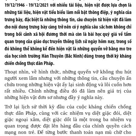
19/12/1946 - 19/12/2021 với nhiều tài liệu, hiện vật được lựa chọn là
những tài liệu, hiện vật tiểu biểu làm nổi bật thông điệp, ý nghĩa của
trưng bày, đặc biệt là những thông tin, câu chuyện từ hiện vật đã làm
cho nội dung trưng bày càng trở nên có ý nghĩa sâu sắc hơn không chỉ
trong bối cảnh xã hội đương thời mà còn là bài học quý giá về tầm
quan trọng của giáo dục truyền thống lịch sử ngày hôm nay, trong số
đó không thể không kể đến hiện vật là những quyển vở bằng mo tre
của học sinh trường Hàn Thuyên (Bắc Ninh) dùng trong thời kỳ kháng
chiến chống thực dân Pháp.
Thoạt nhìn, về hình thức, những quyển vở không thu hút
người xem lắm nhưng với những thông tin, câu chuyện ẩn
chứa trong những hiện vật ấy lại sinh động và lôi cuốn hơn
rất nhiều. Chính những điều đó đã làm nên giá trị của
những hiện vật đơn sơ nhưng đầy ý nghĩa này.
Trở lại lịch sử thời kỳ đầu của cuộc kháng chiến chống
thực dân Pháp, cùng với các nhiệm vụ diệt giặc đói, diệt
giặc ngoại xâm, diệt giặc dốt là một trong ba nhiệm vụ
quan trọng được đặt lên hàng đầu của chính quyền cách
mạng non trẻ. Để từng bước thanh toán nạn mù chữ cho