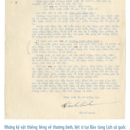
Những kỷ vật thiêng liêng về thương binh, liệt sĩ tại Bảo tàng Lịch sử quốc