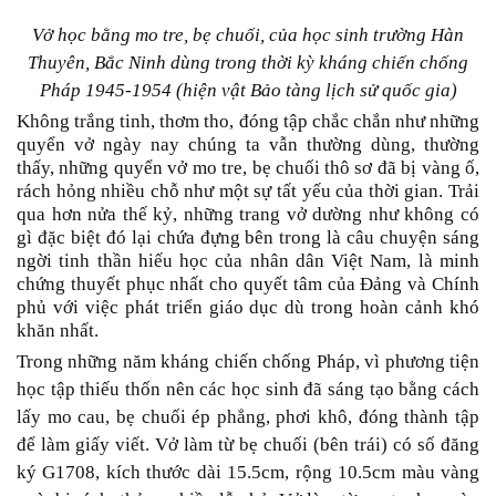
Vở học bằng mo tre, bẹ chuối, của học sinh trường Hàn
Thuyên, Bắc Ninh dùng trong thời kỳ kháng chiến chống
Pháp 1945-1954
(hiện vật Bảo tàng lịch sử quốc gia)
Không trắng tinh, thơm tho, đóng tập chắc chắn như những
quyển vở ngày nay chúng ta vẫn thường dùng
,
thường
thấy, những quyển vở
mo tre, bẹ chuối
thô sơ
đã bị vàng ố,
rách hỏng nhiều chỗ như một sự tất yếu của thời gian. Trải
qua hơn nửa thế kỷ
,
những trang vở dường như không có
gì đặc biệt đó lại chứa
đựng
bên trong là câu chuyện sáng
ngời tinh thần hiếu học của nhân dân Việt Nam, là minh
chứng thuyết phục nhất cho quyết tâm của Đảng và Chính
phủ với v
i
ệc phát triển giáo dục dù trong hoàn cảnh khó
khăn nhất.
T
rong
những năm
kháng chiến chống Pháp
,
vì
phương tiện
học tập thiếu thốn nên các học sinh đã sáng tạo bằng cách
lấy mo cau, bẹ chuối ép phẳng
,
phơi khô
,
đóng thành tập
để làm giấy viết. V
ở
làm từ
bẹ chuối (bên trái) có
số đăng
ký G1708, kích thước
dài 15.5cm, rộng 10.5cm màu vàng