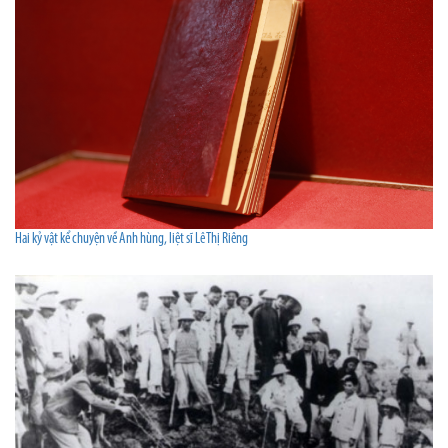
Hai kỷ vật kể chuyện về Anh hùng, liệt sĩ Lê Thị Riêng