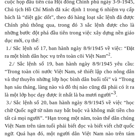
cuộc họp đầu tiên của Hội đồng Chính phủ ngày 3-9-1945,
Chủ tịch Hồ Chí Minh đã xác định 1 trong 6 nhiệm vụ cấp
bách là “diệt gặc dốt”, theo đó hàng loạt sắc lệnh đã được
Chính phủ thông qua,
trong đó 3 sắc lệnh được cho là
những bước đột phá đầu tiên trong việc xây dựng nền giáo
dục mới, cụ thể:
1./ Sắc lệnh số 17, ban hành ngày 8/9/1945 về việc: “Đặt
2
ra một bình dân học vụ trên toàn cõi Việt Nam”
.
2./ Sắc lệnh số
19
, ban hành ngày 8/9/1945
yêu cầu:
“
Trong toàn cõi nước Việt Nam, sẽ thiết lập cho nông dân
và
thợ thuyền
những lớp học bình dân buổi
tối” và “
Trong
hạn sáu tháng, làng nào và đô thị nào cũng đã phải có ít ra
3
là một lớp học dạy được ít nhất là ba mươi
người”
.
3./ Sắc lệnh số
20
,
ban hành
ngày 8/9/1945 về việc
“
học
chữ Quốc ngữ từ năm nay bắt buộc và không mất tiền cho
tất cả mọi
người”
.
“
Hạn trong một năm, toàn thể dân chúng
Việt Nam trên tám tuổi phải biết đọc và biết viết chữ quốc
ngữ. Quá hạn đó, một người dân Việt Nam nào trên tám