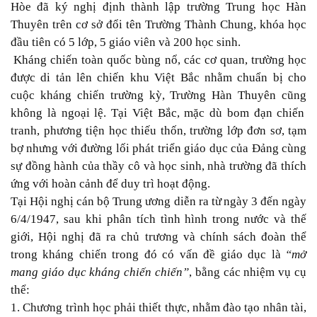
Hòe
đã ký nghị định thành lập trường Trung học Hàn
Thuyên trên cơ sở đổi tên Trường Thành Chung, khóa học
đầu tiên có 5 lớp, 5 giáo viên và 200 học sinh.
Kháng chiến toàn quốc bùng nổ,
các cơ quan
,
trường học
được di tản lên chiến khu Việt Bắc nhằm chuẩn bị cho
cuộc kháng chiến trường kỳ
, T
rường Hàn Thuyên cũng
không là ngoại lệ
. Tại
Việt Bắc,
mặc dù bom đạn chiến
tranh, phương tiện học thiếu thốn, trường lớp đơn sơ
,
tạm
bợ
nhưng
với
đường lối
phát triển giáo dục
của
Đ
ảng cùng
sự đồng hành
của
thầy cô và học sinh, nhà trường đã thích
ứng với hoàn
cảnh để
duy trì hoạt
động.
Tại Hội nghị cán bộ
T
rung ương
diễn ra từ
ngày
3
đến ngày
6/
4/1947, sau khi phân tích tình hình trong nước và thế
giới,
H
ội nghị đã ra chủ trương và chính sách đoàn thể
trong kháng chiến trong đó có vấn đề giáo dục là
“mở
mang giáo dục kháng chiến
chiến”
,
bằng
các nhiệm vụ cụ
thể:
1. Chương trình học phải thiết thực, nhằm đào tạo nhân tài,