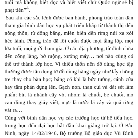
tuổi mà không biết đọc và biết viết chữ Quốc ngữ sẽ bị
4
phạt
tiền”
.
Sau khi các sắc lệnh được ban hành, phong trào toàn dân
tham gia bình dân học vụ phát triển khắp từ thành thị đến
nông thôn, từ đồng bằng, miền biển đến rừng núi xa xôi
hẻo lánh. Phong trào đã lôi cuốn được mọi tầng lớp, mọi
lứa tuổi, mọi giới tham gia. Ở các địa phương, từ đình chùa
đến cổng làng, bờ ruộng, xưởng máy… nơi nào cũng có
thể trở thành lớp học. Vì thiếu thốn nên đồ dùng học tập
thường được tận dụng từ đồ dùng hàng ngày như lấy chõng
tre thay cho bàn học; bảng có khi là bức tường, cánh cửa
hay tấm phản dựng lên. Gạch non, than củi và đất sét làm
phấn; bút là nhành cây vót nhọn; lá chuối, bẹ chuối, mo
cau dùng thay giấy viết; mực là nước lá cây và quả rừng
vắt ra…
Cùng với bình dân học vụ các trường học từ hệ tiểu học,
trung học đến đại học bắt đầu khai giảng trở lại. Ở Bắc
Ninh, ngày 14/02/1946, Bộ trưởng Bộ giáo dục
Vũ Đình