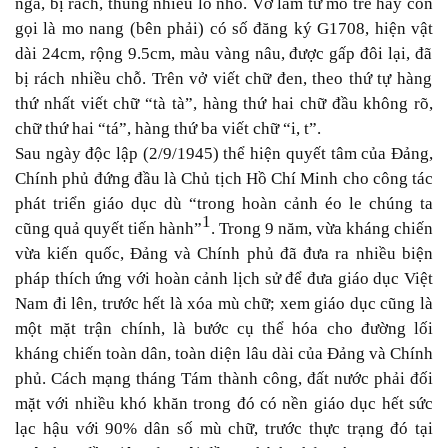
ngà, bị rách, thủng nhiều lỗ nhỏ. Vở
làm từ
mo tre
hay còn
gọi là mo nang
(bên phải)
có số đăng ký G1708, hiện vật
dài 24cm, rộng 9.5cm, màu vàng nâu, được gấp
đôi
lại, đã
bị rách nhiều
chỗ
. Trên vở viết chữ đen, theo thứ tự hàng
thứ nhất viết chữ “tà tà”, hàng thứ hai chữ đầu không rõ,
chữ thứ hai “tá”, hàng thứ ba viết chữ “i, t”
.
Sau ngày độc lập (2/9/1945) thể hiện quyết tâm của Đảng,
Chính phủ đứng đầu là Chủ tịch Hồ Chí Minh cho công tác
phát triển giáo dục dù “trong hoàn cảnh éo le chúng ta
1
cũng quả quyết tiến hành”
. Trong 9 năm, vừa kháng chiến
vừa kiến quốc, Đảng và Chính phủ đã đưa ra nhiều biện
pháp thích ứng với hoàn cảnh lịch sử để đưa giáo dục Việt
Nam đi lên, trước hết là xóa mù chữ; xem giáo dục cũng là
một mặt trận chính, là bước cụ thể hóa cho đường lối
kháng chiến toàn dân, toàn diện lâu dài của Đảng và Chính
phủ.
Cách mạng tháng Tám thành công, đất nước phải đối
mặt với nhiều khó khăn trong đó có nền giáo dục hết sức
lạc hậu với 90% dân số mù chữ, trước thực trạng đó tại