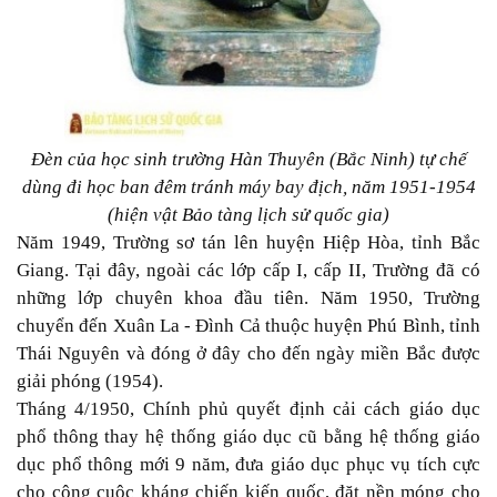
Đèn
của
học sinh trường Hàn Thuyên (Bắc Ninh) tự chế
dùng đi học ban đêm tránh máy bay địch, năm 1951-1954
(hiện vật Bảo tàng lịch sử quốc gia)
Năm 1949
,
T
rường
sơ tán
lên huyện Hiệp Hòa,
tỉnh
Bắc
Giang
.
T
ại đây
,
ngoài các lớp cấp I, cấp II
,
T
rường đã có
những lớp chuyên khoa đầu tiên. Năm 1950
,
T
rường
chuyển đến Xuân La
-
Đình Cả thuộc huyện Phú Bình
,
tỉnh
Thái Nguyên và đóng ở đây cho đến ngày miền Bắc được
giải phóng
(1954)
.
Tháng 4/1950, Chính phủ quyết định cải cách giáo dục
phổ thông thay hệ thống giáo dục cũ bằng hệ thống giáo
dục phổ thông mới 9 năm, đưa giáo dục phục vụ tích cực
cho công cuộc kháng chiến kiến quốc, đặt nền móng cho