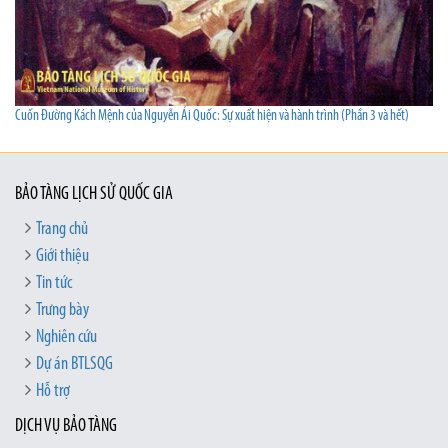
Cuốn Đường Kách Mệnh của Nguyễn Ái Quốc: Sự xuất hiện và hành trình (Phần 3 và hết)
BẢO TÀNG LỊCH SỬ QUỐC GIA
Trang chủ
Giới thiệu
Tin tức
Trưng bày
Nghiên cứu
Dự án BTLSQG
Hỗ trợ
DỊCH VỤ BẢO TÀNG