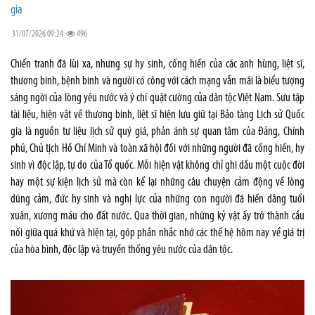
gia
31/07/2026 09:24
496
Chiến tranh đã lùi xa, nhưng sự hy sinh, cống hiến của các anh hùng, liệt sĩ,
thương binh, bệnh binh và người có công với cách mạng vẫn mãi là biểu tượng
sáng ngời của lòng yêu nước và ý chí quật cường của dân tộc Việt Nam. Sưu tập
tài liệu, hiện vật về thương binh, liệt sĩ hiện lưu giữ tại Bảo tàng Lịch sử Quốc
gia là nguồn tư liệu lịch sử quý giá, phản ánh sự quan tâm của Đảng, Chính
phủ, Chủ tịch Hồ Chí Minh và toàn xã hội đối với những người đã cống hiến, hy
sinh vì độc lập, tự do của Tổ quốc. Mỗi hiện vật không chỉ ghi dấu một cuộc đời
hay một sự kiện lịch sử mà còn kể lại những câu chuyện cảm động về lòng
dũng cảm, đức hy sinh và nghị lực của những con người đã hiến dâng tuổi
xuân, xương máu cho đất nước. Qua thời gian, những kỷ vật ấy trở thành cầu
nối giữa quá khứ và hiện tại, góp phần nhắc nhớ các thế hệ hôm nay về giá trị
của hòa bình, độc lập và truyền thống yêu nước của dân tộc.