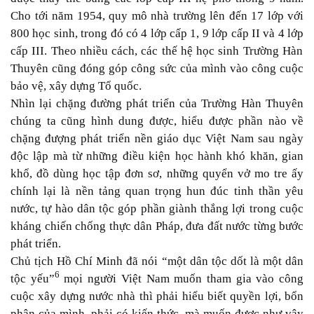
Cho tới năm 1954
,
quy mô nhà trường lên đến 17 lớp với
800 học sinh, trong đó có 4 lớp cấp 1, 9 lớp cấp II và 4 lớp
cấp
III. Theo nhiều cách, các thế hệ học sinh
T
rường Hàn
Thuyên cũng đóng góp công sức của mình vào công cuộc
bảo vệ, xây dựng
T
ổ quốc.
Nhìn lại chặng đường phát triển của Trường Hàn Thuyên
chúng ta cũng hình dung được, hiểu được phần nào về
chặng đượng phát triển nền giáo dục Việt Nam sau ngày
độc lập mà từ những điều kiện học hành khó khăn, gian
khổ, đồ dùng học tập đơn sơ, những quyển vở mo tre ấy
chính lại là nền tảng quan trọng hun đúc tinh thần yêu
nước, tự hào dân tộc góp phần giành thắng lợi trong cuộc
kháng chiến chống thực dân Pháp, đưa đất nước từng bước
phát triển.
Chủ tịch Hồ Chí Minh đã nói “một dân tộc dốt là một dân
6
tộc yếu”
mọi người Việt Nam muốn tham gia vào công
cuộc xây dựng nước nhà thì phải hiểu biết quyền lợi, bổn
phận của mình, phải có kiến thức, mà muốn được như vậy