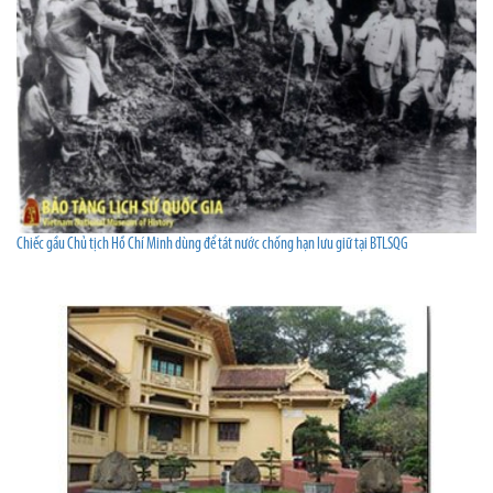
Chiếc gầu Chủ tịch Hồ Chí Minh dùng để tát nước chống hạn lưu giữ tại BTLSQG