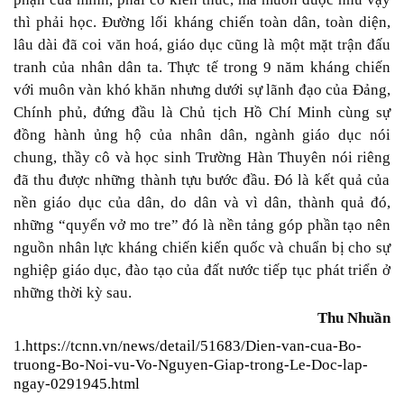
thì phải học. Đường lối kháng chiến toàn dân, toàn diện,
lâu dài đã coi văn hoá, giáo dục cũng là một mặt trận đấu
tranh của nhân dân ta. Thực tế trong 9 năm kháng chiến
với muôn vàn khó khăn nhưng dưới sự lãnh đạo của Đảng,
Chính phủ, đứng đầu là Chủ tịch Hồ Chí Minh cùng sự
đồng hành ủng hộ của nhân dân, ngành giáo dục nói
chung, thầy cô và học sinh Trường Hàn Thuyên
nói riêng
đã thu được những thành tựu bước đầu. Đó là kết quả của
nền giáo dục của dân, do dân và vì dân, thành quả đó,
những “quyển vở mo tre” đó là nền tảng góp phần tạo nên
nguồn nhân lực kháng chiến kiến quốc và chuẩn bị cho sự
nghiệp giáo dục, đào tạo của đất nước tiếp tục phát triển ở
những thời kỳ sau.
Thu Nhuần
1.
https://tcnn.vn/news/detail/51683/Dien-van-cua-Bo-
truong-Bo-Noi-vu-Vo-Nguyen-Giap-trong-Le-Doc-lap-
ngay-0291945.html