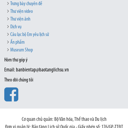
Trưng bày chuyên đề
Thư viện video
Thư viện ảnh
Dịch vụ
Câu lạc bộ Em yêu lịch sử
Ấn phẩm
Museum Shop
Hòm thư góp ý
Email: banbientap@baotanglichsu.vn
Theo dõi chúng tôi
Cơ quan chủ quản: Bộ Văn hóa, Thể thao và Du lịch
Đơn vị quản lý: Bảo tàng Lịch sử Quốc gia - Giấy phép số: 176/GP-TTĐT