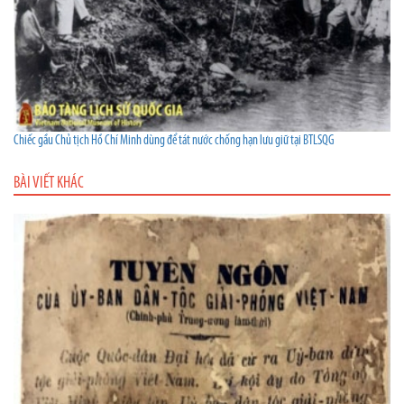
Chiếc gầu Chủ tịch Hồ Chí Minh dùng để tát nước chống hạn lưu giữ tại BTLSQG
BÀI VIẾT KHÁC