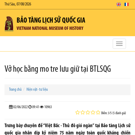
Thứ Sáu, 07/08/2026
BẢO TÀNG LỊCH SỬ QUỐC GIA
VIETNAM NATIONAL MUSEUM OF HISTORY
Toggle
navigatio
Vở học bằng mo tre lưu giữ tại BTLSQG
Trang chủ
Hiện vật- tư liệu
02/06/2022
09:41
10963
Điểm: 3/5 (5 đánh giá)
Trưng bày chuyên đề “Việt Bắc - Thủ đô gió ngàn” tại Bảo tàng Lịch sử
quốc gia nhân dịp kỷ niệm 75 năm ngày toàn quốc kháng chiến