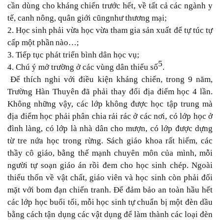
cần dùng cho
kháng chiến trước hết, về tất cả các ngành y
tế, canh nông, quân giới cũngnhư thương mại;
2. Học sinh phải vừa học vừa tham gia sản xuất để tự túc tự
cấp một phần
nào…;
3. Tiếp tục phát triển bình dân học vụ;
5
4. Chú ý mở trường ở các vùng dân thiểu số
.
Để thích nghi với điều kiện kháng chiến, trong 9 năm
,
T
rường Hàn Thuyên đã
phải
thay đổi địa điểm học 4 lần.
Không những vậy,
các lớp không
được
học tập
trung mà
địa điểm học phải phân chia rải rác ở các nơi, có lớp học ở
đình làng, có lớp là nhà dân cho mượn, có lớp được dựng
từ tre nứa học trong rừng.
Sách giáo khoa
rất hiếm, các
thầy cô giáo
,
bằng thế mạnh chuyên môn của mình, mỗi
người tự soạn giáo án rồi đem cho học sinh chép. Ngoài
thiếu thốn
về
vật chất
,
giáo viên
và học sinh
còn phải đối
mặt với bom đạn chiến tranh.
Để đảm bảo an toàn hầu hết
các lớp học buổi tối, mỗi học sinh tự chuẩn bị một
đèn dầu
bằng cách tận dụng các vật dụng để làm thành các loại đèn