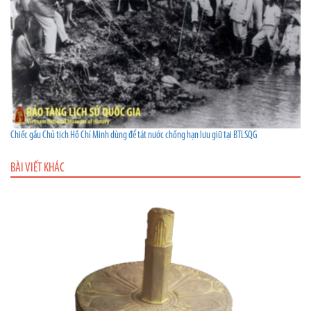
Chiếc gầu Chủ tịch Hồ Chí Minh dùng để tát nước chống hạn lưu giữ tại BTLSQG
BÀI VIẾT KHÁC