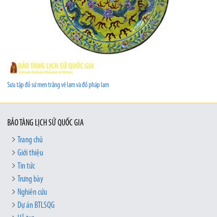
Sưu tập đồ sứ men trắng vẽ lam và đồ pháp lam
BẢO TÀNG LỊCH SỬ QUỐC GIA
Trang chủ
Giới thiệu
Tin tức
Trưng bày
Nghiên cứu
Dự án BTLSQG