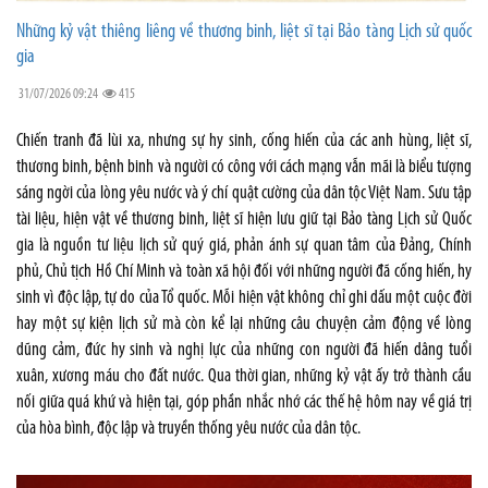
Những kỷ vật thiêng liêng về thương binh, liệt sĩ tại Bảo tàng Lịch sử quốc
gia
31/07/2026 09:24
415
Chiến tranh đã lùi xa, nhưng sự hy sinh, cống hiến của các anh hùng, liệt sĩ,
thương binh, bệnh binh và người có công với cách mạng vẫn mãi là biểu tượng
sáng ngời của lòng yêu nước và ý chí quật cường của dân tộc Việt Nam. Sưu tập
tài liệu, hiện vật về thương binh, liệt sĩ hiện lưu giữ tại Bảo tàng Lịch sử Quốc
gia là nguồn tư liệu lịch sử quý giá, phản ánh sự quan tâm của Đảng, Chính
phủ, Chủ tịch Hồ Chí Minh và toàn xã hội đối với những người đã cống hiến, hy
sinh vì độc lập, tự do của Tổ quốc. Mỗi hiện vật không chỉ ghi dấu một cuộc đời
hay một sự kiện lịch sử mà còn kể lại những câu chuyện cảm động về lòng
dũng cảm, đức hy sinh và nghị lực của những con người đã hiến dâng tuổi
xuân, xương máu cho đất nước. Qua thời gian, những kỷ vật ấy trở thành cầu
nối giữa quá khứ và hiện tại, góp phần nhắc nhớ các thế hệ hôm nay về giá trị
của hòa bình, độc lập và truyền thống yêu nước của dân tộc.