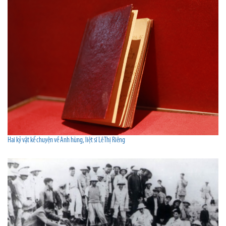
Hai kỷ vật kể chuyện về Anh hùng, liệt sĩ Lê Thị Riêng