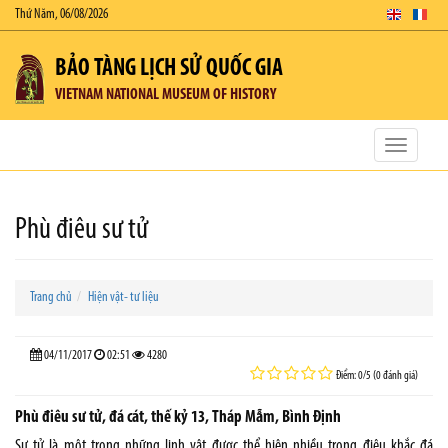
Thứ Năm, 06/08/2026
BẢO TÀNG LỊCH SỬ QUỐC GIA
VIETNAM NATIONAL MUSEUM OF HISTORY
Toggle
navigatio
Phù điêu sư tử
Trang chủ
Hiện vật- tư liệu
04/11/2017
02:51
4280
Điểm: 0/5 (0 đánh giá)
Phù điêu sư tử, đá cát, thế kỷ 13, Tháp Mẫm, Bình Định
Sư tử là một trong những linh vật được thể hiện nhiều trong điêu khắc đá