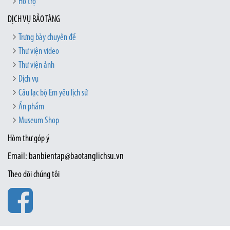
Hỗ trợ
DỊCH VỤ BẢO TÀNG
Trưng bày chuyên đề
Thư viện video
Thư viện ảnh
Dịch vụ
Câu lạc bộ Em yêu lịch sử
Ấn phẩm
Museum Shop
Hòm thư góp ý
Email: banbientap@baotanglichsu.vn
Theo dõi chúng tôi