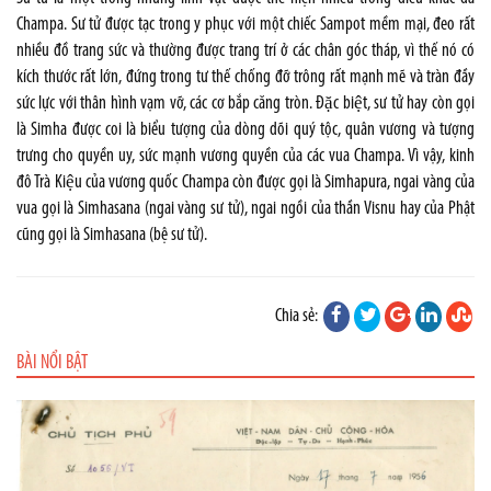
Champa. Sư tử được tạc trong y phục với một chiếc Sampot mềm mại, đeo rất
nhiều đồ trang sức và thường được trang trí ở các chân góc tháp, vì thế nó có
kích thước rất lớn, đứng trong tư thế chống đỡ trông rất mạnh mẽ và tràn đầy
sức lực với thân hình vạm vỡ, các cơ bắp căng tròn. Đặc biệt, sư tử hay còn gọi
là Simha được coi là biểu tượng của dòng dõi quý tộc, quân vương và tượng
trưng cho quyền uy, sức mạnh vương quyền của các vua Champa. Vì vậy, kinh
đô Trà Kiệu của vương quốc Champa còn được gọi là Simhapura, ngai vàng của
vua gọi là Simhasana (ngai vàng sư tử), ngai ngồi của thần Visnu hay của Phật
cũng gọi là Simhasana (bệ sư tử).
Chia sẻ:
BÀI NỔI BẬT