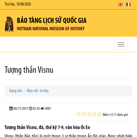
Thứ Hai, 10/08/2026
BẢO TÀNG LỊCH SỬ QUỐC GIA
VIETNAM NATIONAL MUSEUM OF HISTORY
Toggle
navigatio
Tượng thần Visnu
Trang chủ
Hiện vật- tư liệu
04/11/2017
02:36
4981
Điểm: 5/5 (1 đánh giá)
Tượng thần Visnu, đá, thế kỷ 7-9, văn hóa Óc Eo
Visnu (thần Bảo tồn) là một trong 3 vị thần trong Ấn Độ giáo, được phát hiện