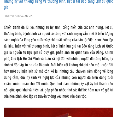
Những kỷ vật thiêng liêng về thương binh, liệt sĩ tại Bảo tàng Lịch sử quốc
gia
31/07/2026 09:24
585
Chiến tranh đã lùi xa, nhưng sự hy sinh, cống hiến của các anh hùng, liệt sĩ,
thương binh, bệnh binh và người có công với cách mạng vẫn mãi là biểu tượng
sáng ngời của lòng yêu nước và ý chí quật cường của dân tộc Việt Nam. Sưu tập
tài liệu, hiện vật về thương binh, liệt sĩ hiện lưu giữ tại Bảo tàng Lịch sử Quốc
gia là nguồn tư liệu lịch sử quý giá, phản ánh sự quan tâm của Đảng, Chính
phủ, Chủ tịch Hồ Chí Minh và toàn xã hội đối với những người đã cống hiến, hy
sinh vì độc lập, tự do của Tổ quốc. Mỗi hiện vật không chỉ ghi dấu một cuộc đời
hay một sự kiện lịch sử mà còn kể lại những câu chuyện cảm động về lòng
dũng cảm, đức hy sinh và nghị lực của những con người đã hiến dâng tuổi
xuân, xương máu cho đất nước. Qua thời gian, những kỷ vật ấy trở thành cầu
nối giữa quá khứ và hiện tại, góp phần nhắc nhớ các thế hệ hôm nay về giá trị
của hòa bình, độc lập và truyền thống yêu nước của dân tộc.