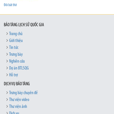
Đôi bát thờ
BẢO TÀNG LỊCH SỬ QUỐC GIA
Trang chủ
Giới thiệu
Tin tức
Trưng bày
Nghiên cứu
Dự án BTLSQG
Hỗ trợ
DỊCH VỤ BẢO TÀNG
Trưng bày chuyên đề
Thư viện video
Thư viện ảnh
Dịch vụ