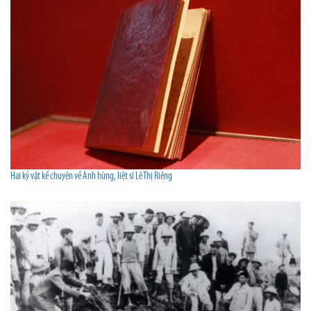
Hai kỷ vật kể chuyện về Anh hùng, liệt sĩ Lê Thị Riêng