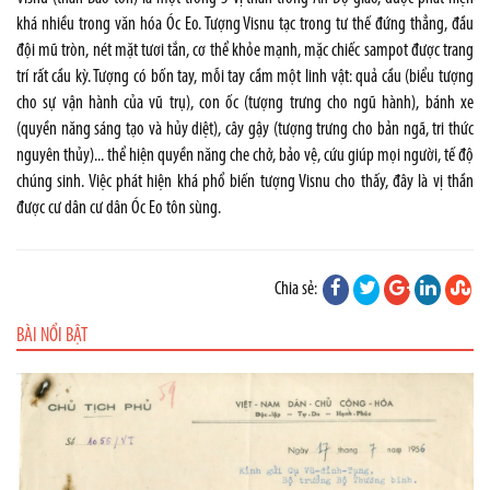
khá nhiều trong văn hóa Óc Eo. Tượng Visnu tạc trong tư thế đứng thẳng, đầu
đội mũ tròn, nét mặt tươi tắn, cơ thể khỏe mạnh, mặc chiếc sampot được trang
trí rất cầu kỳ. Tượng có bốn tay, mỗi tay cầm một linh vật: quả cầu (biểu tượng
cho sự vận hành của vũ trụ), con ốc (tượng trưng cho ngũ hành), bánh xe
(quyền năng sáng tạo và hủy diệt), cây gậy (tượng trưng cho bản ngã, tri thức
nguyên thủy)... thể hiện quyền năng che chở, bảo vệ, cứu giúp mọi người, tế độ
chúng sinh. Việc phát hiện khá phổ biến tượng Visnu cho thấy, đây là vị thần
được cư dân cư dân Óc Eo tôn sùng.
Chia sẻ:
BÀI NỔI BẬT