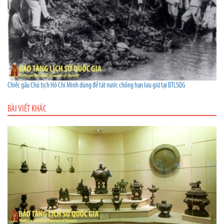
Chiếc gầu Chủ tịch Hồ Chí Minh dùng để tát nước chống hạn lưu giữ tại BTLSQG
BÀI VIẾT KHÁC