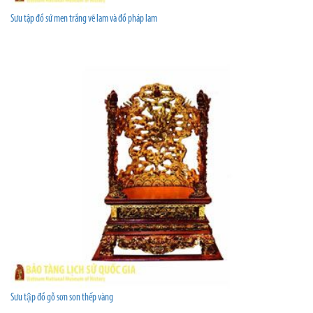
Sưu tập đồ sứ men trắng vẽ lam và đồ pháp lam
Sưu tập đồ gỗ sơn son thếp vàng