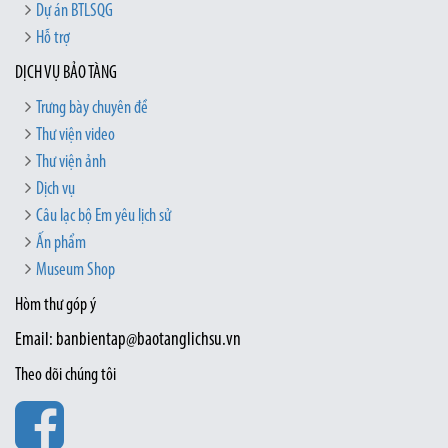
Dự án BTLSQG
Hỗ trợ
DỊCH VỤ BẢO TÀNG
Trưng bày chuyên đề
Thư viện video
Thư viện ảnh
Dịch vụ
Câu lạc bộ Em yêu lịch sử
Ấn phẩm
Museum Shop
Hòm thư góp ý
Email: banbientap@baotanglichsu.vn
Theo dõi chúng tôi