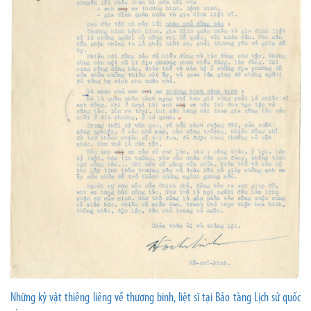
Những kỷ vật thiêng liêng về thương binh, liệt sĩ tại Bảo tàng Lịch sử quốc