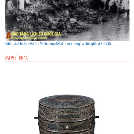
Chiếc gầu Chủ tịch Hồ Chí Minh dùng để tát nước chống hạn lưu giữ tại BTLSQG
BÀI VIẾT KHÁC