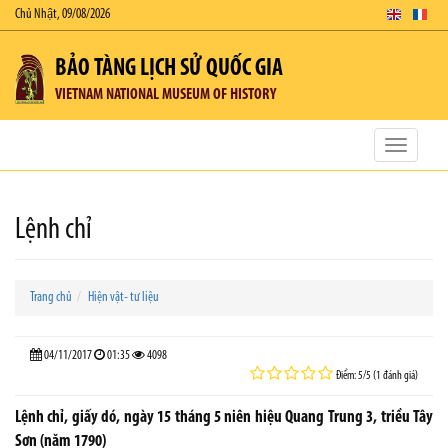
Chủ Nhật, 09/08/2026
BẢO TÀNG LỊCH SỬ QUỐC GIA
VIETNAM NATIONAL MUSEUM OF HISTORY
Toggle
navigatio
Lệnh chỉ
Trang chủ
Hiện vật- tư liệu
04/11/2017
01:35
4098
Điểm: 5/5 (1 đánh giá)
Lệnh chỉ, giấy dó, ngày 15 tháng 5 niên hiệu Quang Trung 3, triều Tây
Sơn (năm 1790)