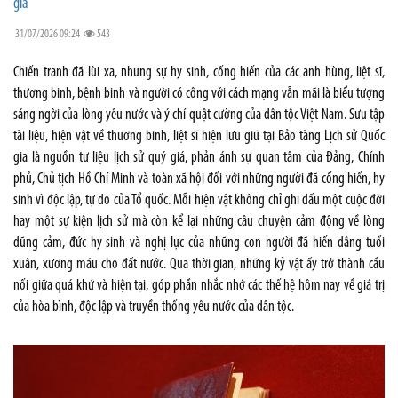
gia
31/07/2026 09:24
543
Chiến tranh đã lùi xa, nhưng sự hy sinh, cống hiến của các anh hùng, liệt sĩ,
thương binh, bệnh binh và người có công với cách mạng vẫn mãi là biểu tượng
sáng ngời của lòng yêu nước và ý chí quật cường của dân tộc Việt Nam. Sưu tập
tài liệu, hiện vật về thương binh, liệt sĩ hiện lưu giữ tại Bảo tàng Lịch sử Quốc
gia là nguồn tư liệu lịch sử quý giá, phản ánh sự quan tâm của Đảng, Chính
phủ, Chủ tịch Hồ Chí Minh và toàn xã hội đối với những người đã cống hiến, hy
sinh vì độc lập, tự do của Tổ quốc. Mỗi hiện vật không chỉ ghi dấu một cuộc đời
hay một sự kiện lịch sử mà còn kể lại những câu chuyện cảm động về lòng
dũng cảm, đức hy sinh và nghị lực của những con người đã hiến dâng tuổi
xuân, xương máu cho đất nước. Qua thời gian, những kỷ vật ấy trở thành cầu
nối giữa quá khứ và hiện tại, góp phần nhắc nhớ các thế hệ hôm nay về giá trị
của hòa bình, độc lập và truyền thống yêu nước của dân tộc.