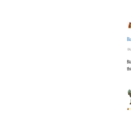
Bi
04
Bi
th