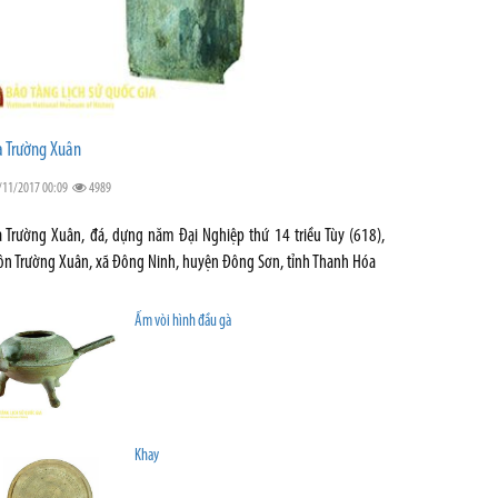
a Trường Xuân
/11/2017 00:09
4989
a Trường Xuân, đá, dựng năm Đại Nghiệp thứ 14 triều Tùy (618),
ôn Trường Xuân, xã Đông Ninh, huyện Đông Sơn, tỉnh Thanh Hóa
Ấm vòi hình đầu gà
Khay