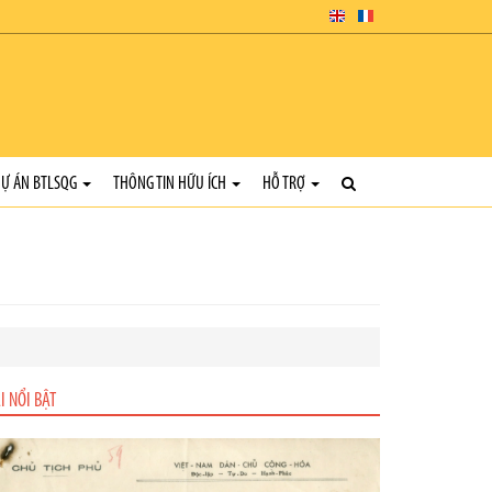
Ự ÁN BTLSQG
THÔNG TIN HỮU ÍCH
HỖ TRỢ
I NỔI BẬT