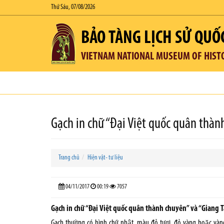
Thứ Sáu, 07/08/2026
BẢO TÀNG LỊCH SỬ QUỐ
VIETNAM NATIONAL MUSEUM OF HIST
Gạch in chữ “Đại Việt quốc quân thàn
Trang chủ
Hiện vật- tư liệu
04/11/2017
00:19
7057
Gạch in chữ “Đại Việt quốc quân thành chuyên” và “Giang T
Gạch thường có hình chữ nhật, màu đỏ tươi, đỏ vàng hoặc và