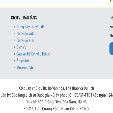
DỊCH VỤ BẢO TÀNG
Hò
Trưng bày chuyên đề
Em
Thư viện video
Th
Thư viện ảnh
Dịch vụ
Câu lạc bộ Em yêu lịch sử
Ấn phẩm
Museum Shop
Cơ quan chủ quản: Bộ Văn hóa, Thể thao và Du lịch
quản lý: Bảo tàng Lịch sử Quốc gia - Giấy phép số: 176/GP-TTĐT cấp ngày: 24
Địa chỉ: Số 1, Tràng Tiền, Cửa Nam, Hà Nội
Số 216, Trần Quang Khải, Hoàn Kiếm, Hà Nội