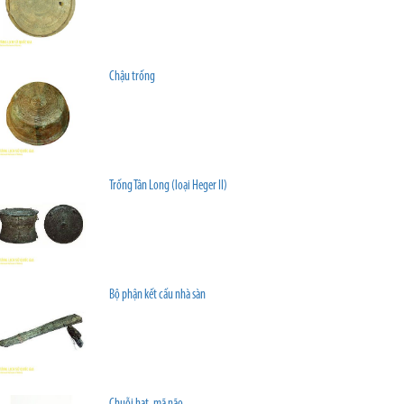
Chậu trống
Trống Tân Long (loại Heger II)
Bộ phận kết cấu nhà sàn