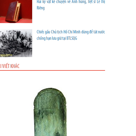
Hai kỷ vật kể chuyện về Anh hùng, liệt sĩ Lê Thị
Riêng
Chiếc gầu Chủ tịch Hồ Chí Minh dùng để tát nước
chống hạn lưu giữ tại BTLSQG
I VIẾT KHÁC