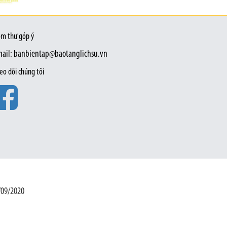
m thư góp ý
ail: banbientap@baotanglichsu.vn
eo dõi chúng tôi
/09/2020