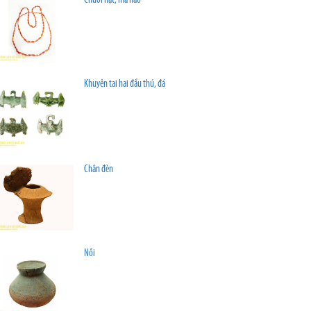
Chuỗi hạt, mã não
Khuyên tai hai đầu thú, đá
Chân đèn
Nồi