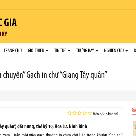
C GIA
ORY
TRANG CHỦ
GIỚI THIỆU
TIN TỨC
TRƯNG BÀY
NGHIÊN CỨU
D
h chuyên” Gạch in chữ “Giang Tây quân”
BÀ
Điểm: 5/5 (2 đánh giá)
ây quân”, đất nung, thế kỷ 10, Hoa Lư, Ninh Bình
ng xám... trên mỗi viên gạch thường in chìm chữ Hán trong khuôn hình chữ