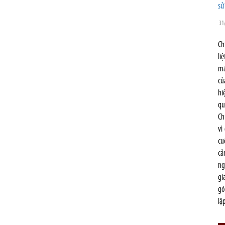
sử
31
Ch
li
mã
củ
hi
qu
Ch
vì
cu
cả
ng
gi
gó
lậ