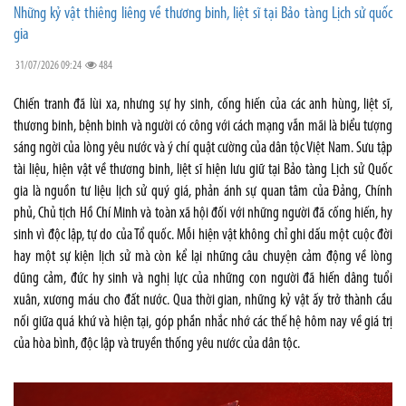
Những kỷ vật thiêng liêng về thương binh, liệt sĩ tại Bảo tàng Lịch sử quốc
gia
31/07/2026 09:24
484
Chiến tranh đã lùi xa, nhưng sự hy sinh, cống hiến của các anh hùng, liệt sĩ,
thương binh, bệnh binh và người có công với cách mạng vẫn mãi là biểu tượng
sáng ngời của lòng yêu nước và ý chí quật cường của dân tộc Việt Nam. Sưu tập
tài liệu, hiện vật về thương binh, liệt sĩ hiện lưu giữ tại Bảo tàng Lịch sử Quốc
gia là nguồn tư liệu lịch sử quý giá, phản ánh sự quan tâm của Đảng, Chính
phủ, Chủ tịch Hồ Chí Minh và toàn xã hội đối với những người đã cống hiến, hy
sinh vì độc lập, tự do của Tổ quốc. Mỗi hiện vật không chỉ ghi dấu một cuộc đời
hay một sự kiện lịch sử mà còn kể lại những câu chuyện cảm động về lòng
dũng cảm, đức hy sinh và nghị lực của những con người đã hiến dâng tuổi
xuân, xương máu cho đất nước. Qua thời gian, những kỷ vật ấy trở thành cầu
nối giữa quá khứ và hiện tại, góp phần nhắc nhớ các thế hệ hôm nay về giá trị
của hòa bình, độc lập và truyền thống yêu nước của dân tộc.