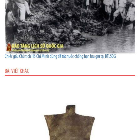
Chiếc gầu Chủ tịch Hồ Chí Minh dùng để tát nước chống hạn lưu giữ tại BTLSQG
BÀI VIẾT KHÁC