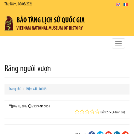
Thứ Năm, 06/08/2026
BẢO TÀNG LỊCH SỬ QUỐC GIA
VIETNAM NATIONAL MUSEUM OF HISTORY
Toggle
navigatio
Răng người vượn
Trang chủ
Hiện vật- tư liệu
09/10/2017
21:19
5051
Điểm: 5/5 (3 đánh giá)