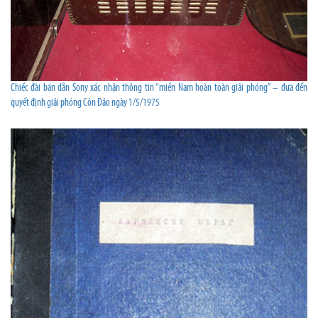
Chiếc đài bán dẫn Sony xác nhận thông tin “miền Nam hoàn toàn giải phóng” – đưa đến
quyết định giải phóng Côn Đảo ngày 1/5/1975