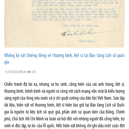
Những kỷ vật thiêng liêng về thương binh, liệt sĩ tại Bảo tàng Lịch sử quốc
gia
31/07/2026 09:24
419
Chiến tranh đã lùi xa, nhưng sự hy sinh, cống hiến của các anh hùng, liệt sĩ,
thương binh, bệnh binh và người có công với cách mạng vẫn mãi là biểu tượng
sáng ngời của lòng yêu nước và ý chí quật cường của dân tộc Việt Nam. Sưu tập
tài liệu, hiện vật về thương binh, liệt sĩ hiện lưu giữ tại Bảo tàng Lịch sử Quốc
gia là nguồn tư liệu lịch sử quý giá, phản ánh sự quan tâm của Đảng, Chính
phủ, Chủ tịch Hồ Chí Minh và toàn xã hội đối với những người đã cống hiến, hy
sinh vì độc lập, tự do của Tổ quốc. Mỗi hiện vật không chỉ ghi dấu một cuộc đời