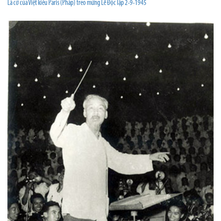
Lá cờ của Việt kiều Paris (Pháp) treo mừng Lễ Độc lập 2-9-1945