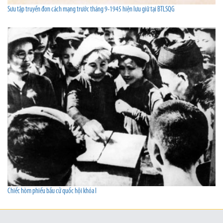
Sưu tập truyền đơn cách mạng trước tháng 9-1945 hiện lưu giữ tại BTLSQG
Chiếc hòm phiếu bầu cử quốc hội khóa I