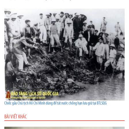
Chiếc gầu Chủ tịch Hồ Chí Minh dùng để tát nước chống hạn lưu giữ tại BTLSQG
BÀI VIẾT KHÁC