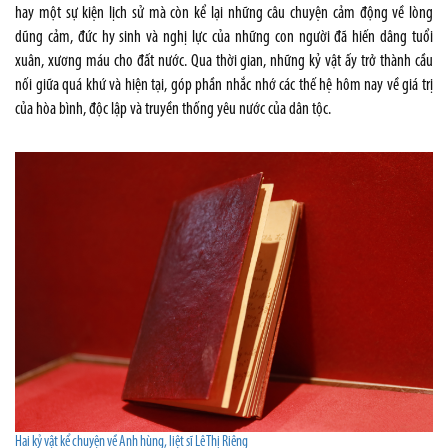
hay một sự kiện lịch sử mà còn kể lại những câu chuyện cảm động về lòng
dũng cảm, đức hy sinh và nghị lực của những con người đã hiến dâng tuổi
xuân, xương máu cho đất nước. Qua thời gian, những kỷ vật ấy trở thành cầu
nối giữa quá khứ và hiện tại, góp phần nhắc nhớ các thế hệ hôm nay về giá trị
của hòa bình, độc lập và truyền thống yêu nước của dân tộc.
Hai kỷ vật kể chuyện về Anh hùng, liệt sĩ Lê Thị Riêng