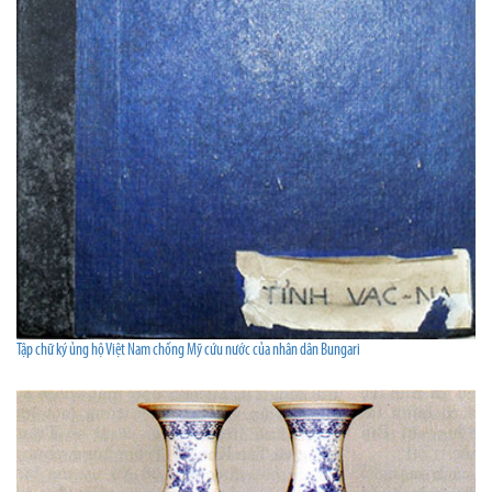
Tập chữ ký ủng hộ Việt Nam chống Mỹ cứu nước của nhân dân Bungari