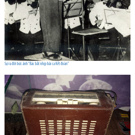
Sự ra đời bức ảnh “Bác bắt nhịp bài ca Kết đoàn”