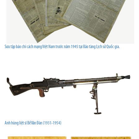
Sưu tập báo chí cách mạng Việt Nam trước năm 1945 tại Bảo tàng Lịch sử Quốc gia.
Anh hùng liệt sĩ Bế Văn Đàn (1931-1954)