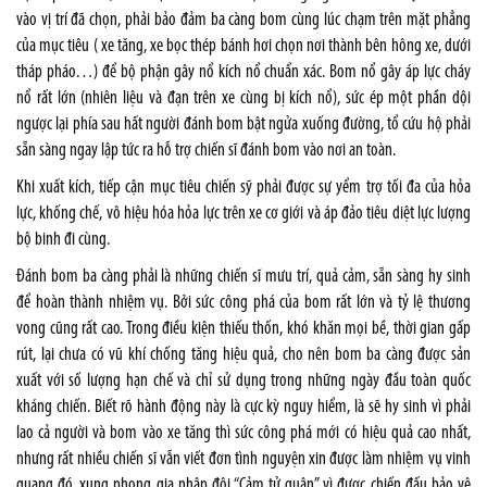
vào vị trí đã chọn, phải bảo đảm ba càng bom cùng lúc chạm trên mặt phẳng
của mục tiêu ( xe tăng, xe bọc thép bánh hơi chọn nơi thành bên hông xe, dưới
tháp pháo…) để bộ phận gây nổ kích nổ chuẩn xác. Bom nổ gây áp lực cháy
nổ rất lớn (nhiên liệu và đạn trên xe cùng bị kích nổ), sức ép một phần dội
ngược lại phía sau hất người đánh bom bật ngửa xuống đường, tổ cứu hộ phải
sẵn sàng ngay lập tức ra hỗ trợ chiến sĩ đánh bom vào nơi an toàn.
Khi xuất kích, tiếp cận mục tiêu chiến sỹ phải được sự yểm trợ tối đa của hỏa
lực, khống chế, vô hiệu hóa hỏa lực trên xe cơ giới và áp đảo tiêu diệt lực lượng
bộ binh đi cùng.
Ðánh bom ba càng phải là những chiến sĩ mưu trí, quả cảm, sẵn sàng hy sinh
để hoàn thành nhiệm vụ. Bởi sức công phá của bom rất lớn và tỷ lệ thương
vong cũng rất cao. Trong điều kiện thiếu thốn, khó khăn mọi bề, thời gian gấp
rút, lại chưa có vũ khí chống tăng hiệu quả, cho nên bom ba càng được sản
xuất với số lượng hạn chế và chỉ sử dụng trong những ngày đầu toàn quốc
kháng chiến. Biết rõ hành động này là cực kỳ nguy hiểm, là sẽ hy sinh vì phải
lao cả người và bom vào xe tăng thì sức công phá mới có hiệu quả cao nhất,
nhưng rất nhiều chiến sĩ vẫn viết đơn tình nguyện xin được làm nhiệm vụ vinh
quang đó, xung phong gia nhập đội “Cảm tử quân” vì được chiến đấu bảo vệ