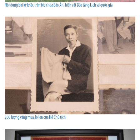
Nội dung bài ký khắc trên bia chùa Báo Ân, hiện vật Bảo tàng Lịch sử quốc gia
200 lượng vàng mua áo len của Hồ Chủ tịch