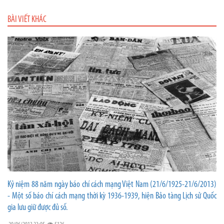
BÀI VIẾT KHÁC
Kỷ niệm 88 năm ngày báo chí cách mạng Việt Nam (21/6/1925-21/6/2013)
- Một số báo chí cách mạng thời kỳ 1936-1939, hiện Bảo tàng Lịch sử Quốc
gia lưu giữ được đủ số.