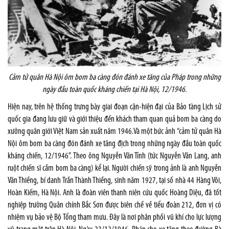
Cảm tử quân Hà Nội ôm bom ba càng đón đánh xe tăng của Pháp trong những
ngày đầu toàn quốc kháng chiến tại Hà Nội, 12/1946.
Hiện nay, trên hệ thống trưng bày giai đoạn cận-hiện đại của Bảo tàng Lịch sử
quốc gia đang lưu giữ và giới thiệu đến khách tham quan quả bom ba càng do
xưởng quân giới Việt Nam sản xuất năm 1946.Và một bức ảnh “cảm tử quân Hà
Nội ôm bom ba càng đón đánh xe tăng địch trong những ngày đầu toàn quốc
kháng chiến, 12/1946”. Theo ông Nguyễn Văn Tỉnh (tức Nguyễn Văn Lang, anh
ruột chiến sĩ cầm bom ba càng) kể lại. Người chiến sỹ trong ảnh là anh Nguyễn
Văn Thiềng, bí danh Trần Thành Thiềng, sinh năm 1927, tại số nhà 44 Hàng Vôi,
Hoàn Kiếm, Hà Nội. Anh là đoàn viên thanh niên cứu quốc Hoàng Diệu, đã tốt
nghiệp trường Quân chính Bắc Sơn được biên chế về tiểu đoàn 212, đơn vị có
nhiệm vụ bảo vệ Bộ Tổng tham mưu. Đây là nơi phân phối vũ khí cho lực lượng