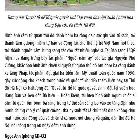
Tượng đài “Quyết tử để Tổ quốc quyết sinh” tại vườn hoa Vạn Xuân (vườn hoa
Hàng Đậu cũ), Ba Đình, Hà Nội.
Hình ảnh cảm tử quân thủ đô đánh bom ba càng đã được ghi vào sử sách, trở
thành tấm gương, niềm tự hào và động lực cho thế hệ trẻ Việt Nam noi theo,
trở thành nguồn cảm hứng sáng tác cho rất nhiều nghệ sĩ. Tại Bảo tàng LSQG
hiện nay đang trưng bày tác phẩm “Người năm ấy” của tác giả Nguyễn Phú
Cường, khắc họa hình ảnh chiến sĩ quyết tử quân thủ đô ôm bom ba càng đánh
xe tăng Pháp, tác phẩm đạt giải ba triển lãm Mỹ thuật toàn quốc năm 1990,
gây xúc động cho khách trong nước và quốc tế khi đến thăm.Hiện nay, tại Thủ
đô Hà Nội có haitượng đài “Quyết tử để Tổ quốc quyết sinh” đặt tại vườn hoa
Hàng Đậu và bên đền Bà Kiệu – Hoàn Kiếm, tái hiện hình ảnh người chiến sĩ
cảm tử quân ôm bom ba càng trong tư thế sẵn sàng lao vào xe tăng địch như
minh chứng cho ý chí quật cường, thà hy sinh tất cả chứ nhất định không chịu
mất nước của đồng bào và chiến sĩ cả nước nói chung và quân, dân thủ đô Hà
Nội nói riêng trong 60 ngày đêm anh dũng.
Ngọc Anh (phòng GD-CC)