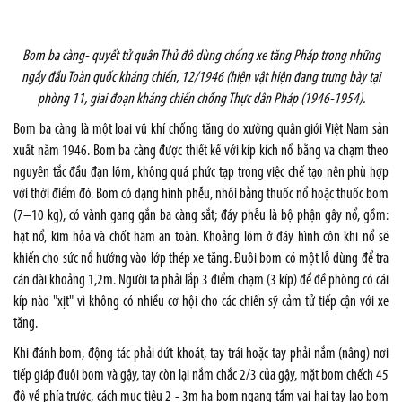
Bom ba càng- quyết tử quân Thủ đô dùng chống xe tăng Pháp trong những
ngầy đầu Toàn quốc kháng chiến, 12/1946 (hiện vật hiện đang trưng bày tại
phòng 11, giai đoạn kháng chiến chống Thực dân Pháp (1946-1954).
Bom ba càng là một loại vũ khí chống tăng do xưởng quân giới Việt Nam sản
xuất năm 1946. Bom ba càng được thiết kế với kíp kích nổ bằng va chạm theo
nguyên tắc đầu đạn lõm, không quá phức tạp trong việc chế tạo nên phù hợp
với thời điểm đó. Bom có dạng hình phễu, nhồi bằng thuốc nổ hoặc thuốc bom
(7–10 kg), có vành gang gắn ba càng sắt; đáy phễu là bộ phận gây nổ, gồm:
hạt nổ, kim hỏa và chốt hãm an toàn. Khoảng lõm ở đáy hình côn khi nổ sẽ
khiến cho sức nổ hướng vào lớp thép xe tăng. Đuôi bom có một lỗ dùng để tra
cán dài khoảng 1,2m. Người ta phải lắp 3 điểm chạm (3 kíp) để đề phòng có cái
kíp nào "xịt" vì không có nhiều cơ hội cho các chiến sỹ cảm tử tiếp cận với xe
tăng.
Khi đánh bom, động tác phải dứt khoát, tay trái hoặc tay phải nắm (nâng) nơi
tiếp giáp đuôi bom và gậy, tay còn lại nắm chắc 2/3 của gậy, mặt bom chếch 45
độ về phía trước, cách mục tiêu 2 - 3m hạ bom ngang tầm vai hai tay lao bom