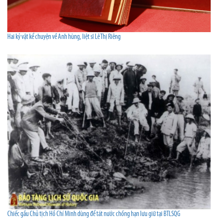
Hai kỷ vật kể chuyện về Anh hùng, liệt sĩ Lê Thị Riêng
Chiếc gầu Chủ tịch Hồ Chí Minh dùng để tát nước chống hạn lưu giữ tại BTLSQG