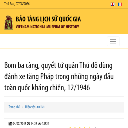
Thứ Sáu, 07/08/2026
BẢO TÀNG LỊCH SỬ QUỐC GIA
VIETNAM NATIONAL MUSEUM OF HISTORY
Toggle
navigatio
Bom ba càng, quyết tử quân Thủ đô dùng
đánh xe tăng Pháp trong những ngày đầu
toàn quốc kháng chiến, 12/1946
Trang chủ
Hiện vật- tư liệu
04/07/2013
14:28
18326