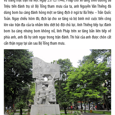
vũ trang mặt trận Hà Nội. Ngày 23/12/1946, Pháp cho xe tăng theo đường Bà
Triệu tiến đánh trụ sở Bộ Tổng tham mưu của ta, anh Nguyễn Văn Thiềng đã
dùng bom ba càng đánh hỏng một xe tăng địch ở ngã tư Bà Triệu – Trần Quốc
Toản. Ngay chiều hôm đó, địch lại cho xe tăng và bộ binh mở cuộc tiến công
lớn vào trận địa của ta nhằm tiêu diệt bộ đội chủ lực. Anh Thiềng tiếp tục đánh
bom ba càng nhưng bom không nổ, lính Pháp trên xe tăng bắn liên tiếp về
phía anh, anh đã hy sinh ngay trong trận đánh. Thi hài của anh được chôn cất
cẩn thận ngay tại sân sau Bộ Tổng tham mưu.