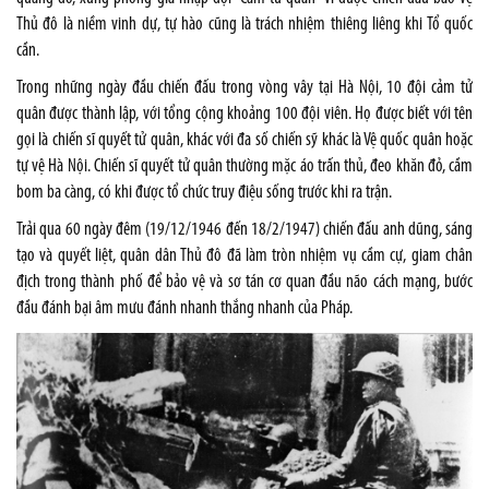
Thủ đô là niềm vinh dự, tự hào cũng là trách nhiệm thiêng liêng khi Tổ quốc
cần.
Trong những ngày đầu chiến đấu trong vòng vây tại Hà Nội, 10 đội cảm tử
quân được thành lập, với tổng cộng khoảng 100 đội viên. Họ được biết với tên
gọi là chiến sĩ quyết tử quân, khác với đa số chiến sỹ khác là Vệ quốc quân hoặc
tự vệ Hà Nội. Chiến sĩ quyết tử quân thường mặc áo trấn thủ, đeo khăn đỏ, cầm
bom ba càng, có khi được tổ chức truy điệu sống trước khi ra trận.
Trải qua 60 ngày đêm (19/12/1946 đến 18/2/1947) chiến đấu anh dũng, sáng
tạo và quyết liệt, quân dân Thủ đô đã làm tròn nhiệm vụ cầm cự, giam chân
địch trong thành phố để bảo vệ và sơ tán cơ quan đầu não cách mạng, bước
đầu đánh bại âm mưu đánh nhanh thắng nhanh của Pháp.