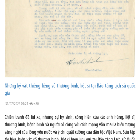
Những kỷ vật thiêng liêng về thương binh, liệt sĩ tại Bảo tàng Lịch sử quốc
gia
31/07/2026 09:24
480
Chiến tranh đã lùi xa, nhưng sự hy sinh, cống hiến của các anh hùng, liệt sĩ,
thương binh, bệnh binh và người có công với cách mạng vẫn mãi là biểu tượng
sáng ngời của lòng yêu nước và ý chí quật cường của dân tộc Việt Nam. Sưu tập
tài liệu, hiện vật về thương binh, liệt sĩ hiện lưu giữ tại Bảo tàng Lịch sử Quốc