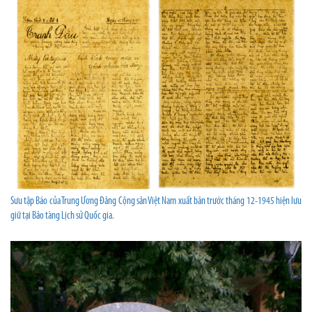
Sưu tập Báo của Trung Ương Đảng Cộng sản Việt Nam xuất bản trước tháng 12-1945 hiện lưu
giữ tại Bảo tàng Lịch sử Quốc gia.