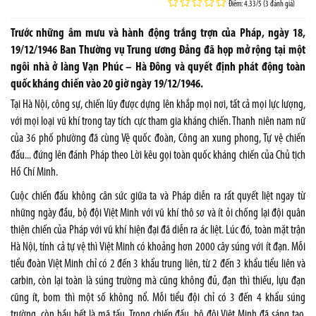
Điểm: 4.33/5 (3 đánh giá)
Trước những âm mưu và hành động trắng trợn của Pháp, ngày 18,
19/12/1946 Ban Thường vụ Trung ương Đảng đã họp mở rộng tại một
ngôi nhà ở làng Vạn Phúc – Hà Đông và quyết định phát động toàn
quốc kháng chiến vào 20 giờ ngày 19/12/1946.
Tại Hà Nội, công sự, chiến lũy được dựng lên khắp mọi nơi, tất cả mọi lực lượng,
với mọi loại vũ khí trong tay tích cực tham gia kháng chiến. Thanh niên nam nữ
của 36 phố phường đã cùng Vệ quốc đoàn, Công an xung phong, Tự vệ chiến
đấu... đứng lên đánh Pháp theo Lời kêu gọi toàn quốc kháng chiến của Chủ tịch
Hồ Chí Minh.
Cuộc chiến đấu không cân sức giữa ta và Pháp diễn ra rất quyết liệt ngay từ
những ngày đầu, bộ đội Việt Minh với vũ khí thô sơ và ít ỏi chống lại đội quân
thiện chiến của Pháp với vũ khí hiện đại đã diễn ra ác liệt. Lúc đó, toàn mặt trận
Hà Nội, tính cả tự vệ thì Việt Minh có khoảng hơn 2000 cây súng với ít đạn. Mỗi
tiểu đoàn Việt Minh chỉ có 2 đến 3 khẩu trung liên, từ 2 đến 3 khẩu tiểu liên và
carbin, còn lại toàn là súng trường mà cũng không đủ, đạn thì thiếu, lựu đạn
cũng ít, bom thì một số không nổ. Mỗi tiểu đội chỉ có 3 đến 4 khẩu súng
trường, còn hầu hết là mã tấu. Trong chiến đấu, bộ đội Việt Minh đã sáng tạo,