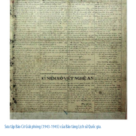
Sưu tập Báo Cờ Giải phóng (1943-1945) của Bảo tàng Lịch sử Quốc gia.