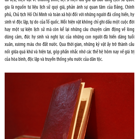
gia là nguồn tư liệu lịch sử quý giá, phản ánh sự quan tâm của Đảng, Chính
phủ, Chủ tịch Hồ Chí Minh và toàn xã hội đối với những người đã cống hiến, hy
sinh vì độc lập, tự do của Tổ quốc. Mỗi hiện vật không chỉ ghi dấu một cuộc đời
hay một sự kiện lịch sử mà còn kể lại những câu chuyện cảm động về lòng
dũng cảm, đức hy sinh và nghị lực của những con người đã hiến dâng tuổi
xuân, xương máu cho đất nước. Qua thời gian, những kỷ vật ấy trở thành cầu
nối giữa quá khứ và hiện tại, góp phần nhắc nhớ các thế hệ hôm nay về giá trị
của hòa bình, độc lập và truyền thống yêu nước của dân tộc.