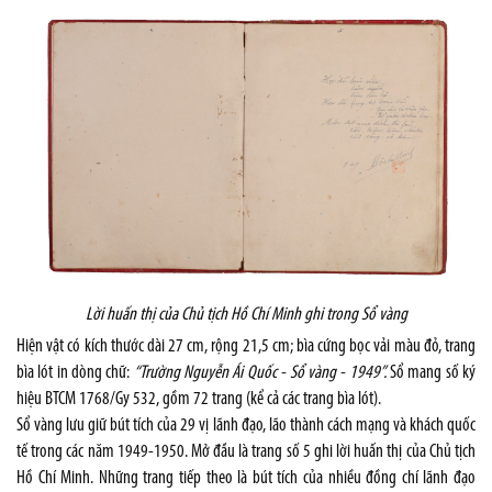
Lời huấn thị của Chủ tịch Hồ Chí Minh ghi trong Sổ vàng
Hiện vật có kích thước dài 27 cm, rộng 21,5 cm; bìa cứng bọc vải màu đỏ, trang
bìa lót in dòng chữ:
“Trường Nguyễn Ái Quốc - Sổ vàng - 1949”.
Sổ mang số ký
hiệu BTCM 1768/Gy 532, gồm 72 trang (kể cả các trang bìa lót).
Sổ vàng lưu giữ bút tích của 29 vị lãnh đạo, lão thành cách mạng và khách quốc
tế trong các năm 1949-1950. Mở đầu là trang số 5 ghi lời huấn thị của Chủ tịch
Hồ Chí Minh. Những trang tiếp theo là bút tích của nhiều đồng chí lãnh đạo