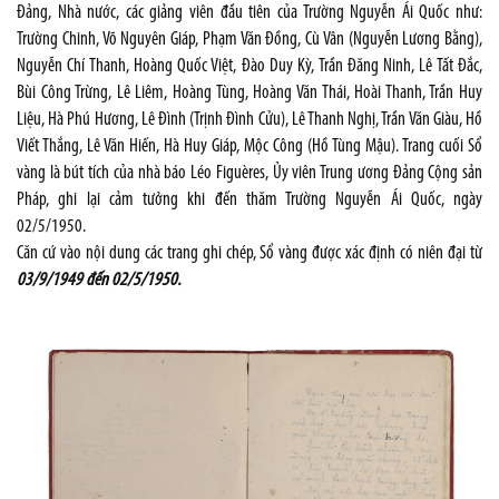
Đảng, Nhà nước, các giảng viên đầu tiên của Trường Nguyễn Ái Quốc như:
Trường Chinh, Võ Nguyên Giáp, Phạm Văn Đồng, Cù Vân (Nguyễn Lương Bằng),
Nguyễn Chí Thanh, Hoàng Quốc Việt, Đào Duy Kỳ, Trần Đăng Ninh, Lê Tất Đắc,
Bùi Công Trừng, Lê Liêm, Hoàng Tùng, Hoàng Văn Thái, Hoài Thanh, Trần Huy
Liệu, Hà Phú Hương, Lê Đình (Trịnh Đình Cửu), Lê Thanh Nghị, Trần Văn Giàu, Hồ
Viết Thắng, Lê Văn Hiến, Hà Huy Giáp, Mộc Công (Hồ Tùng Mậu). Trang cuối Sổ
vàng là bút tích của nhà báo Léo Figuères, Ủy viên Trung ương Đảng Cộng sản
Pháp, ghi lại cảm tưởng khi đến thăm Trường Nguyễn Ái Quốc, ngày
02/5/1950.
Căn cứ vào nội dung các trang ghi chép, Sổ vàng được xác định có niên đại từ
03/9/1949 đến 02/5/1950.