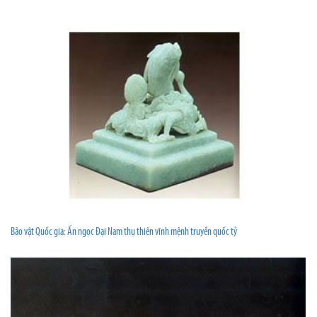
Bảo vật Quốc gia: Ấn ngọc Đại Nam thụ thiên vĩnh mệnh truyền quốc tỷ