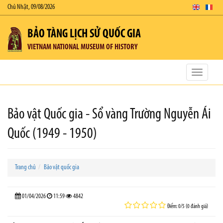
Chủ Nhật, 09/08/2026
BẢO TÀNG LỊCH SỬ QUỐC GIA
VIETNAM NATIONAL MUSEUM OF HISTORY
Toggle
navigatio
Bảo vật Quốc gia - Sổ vàng Trường Nguyễn Ái
Quốc (1949 - 1950)
Trang chủ
Bảo vật quốc gia
01/04/2026
11:59
4842
Điểm: 0/5 (0 đánh giá)