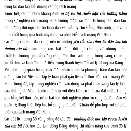
công tác đào tạo, bồi dưỡng cán bộ cách mạng.
Trước hết, các bút tích khẳng định
vị trí, vai trò chiến lược của Trường Đảng
trong sự nghiệp cách mạng. Nhà trường được xác định là trung tâm đào tạo,
bồi dưỡng đội ngũ cán bộ lãnh đạo và quản lý cho Đảng, Nhà nước, giữ vị trí
then chốt trong quá trình xây dựng và phát triển cách mạng Việt Nam.
Các đồng chí lãnh đạo cũng nêu rõ những
yêu cầu của công tác đào tạo, bồi
dưỡng cán bộ
nhằm nâng cao chất lượng đội ngũ cán bộ, với những phẩm
chất: lập trường giai cấp vững vàng, đạo đức cách mạng trong sáng, có năng
lực tổ chức và lãnh đạo thực tiễn, trung thành tuyệt đối với lý tưởng của Đảng.
Một nội dung quan trọng khác được nhấn mạnh là phương châm đào tạo, bồi
dưỡng cán bộ. Việc học tập lý luận phải gắn liền với thực tiễn cách mạng Việt
Nam. Trong đó, tập trung nghiên cứu, vận dụng và phát triển sáng tạo lý luận
của chủ nghĩa Mác - Lênin phù hợp với điều kiện cụ thể của đất nước. Thông
qua tổng kết thực tiễn, rút ra bài học kinh nghiệm phục vụ công tác lãnh đạo và
quản lý; đồng thời, tiếp tục bổ sung, phát triển lý luận để phù hợp với sự phát
triển của cách mạng Việt Nam.
Các bút tích trong Sổ vàng cũng đề cập đến
phương thức học tập và rèn luyện
của cán bộ.
Việc học tập tại Trường Đảng không chỉ nhằm nâng cao trình độ lý