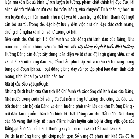
luận mà còn là quá trình tự rèn luyện tư tưởng, phẩm chất chính trị, đạo đức, lối
sống để trở thành người cán bộ “vừa hồng, vừa chuyên”. Tinh thần tự học, tự
rèn luyện được nhấn mạnh như một yếu tố quan trọng để hình thành đội ngũ
cán bộ ưu tú. Trong đó, đặc biệt lưu ý đến việc giữ gìn đạo đức cách mạng,
chống chủ nghĩa cá nhân và tư tưởng cơ hội.
Bên cạnh đó, Chủ tịch Hồ Chí Minh và các đồng chí lãnh đạo của Đảng, Nhà
nước cũng chỉ rõ những yêu cầu đối với
việc xây dựng và phát triển Nhà trường.
Trường Đảng cần được xây dựng toàn diện về tổ chức, đội ngũ giảng viên, cơ sở
vật chất và nội dung đào tạo, đảm bảo phù hợp với yêu cầu cách mạng trong
từng giai đoạn lịch sử. Hoạt động giảng dạy và học tập phải bảo đảm tính cách
mạng, tính khoa học và tính dân tộc.
Giá trị của Bảo vật quốc gia
Những lời di huấn của Chủ tịch Hồ Chí Minh và các đồng chí lãnh đạo của Đảng,
Nhà nước trong cuốn Sổ vàng đã đặt nền móng tư tưởng cho công tác đào tạo,
bồi dưỡng cán bộ của Đảng và định hướng phát triển lâu dài cho Trường Đảng -
nơi đào tạo nguồn nhân lực chính trị chất lượng cao cho đất nước. Nội dung
của Sổ vàng thể hiện rõ quan điểm:
huấn luyện cán bộ là công việc gốc của
Đảng,
phải được tiến hành thường xuyên, kiên trì và có kế hoạch lâu dài.
Dù chỉ là những trang ghi chép ngắn gọn, Sổ vàng đã phản ánh khá đầy đủ tư