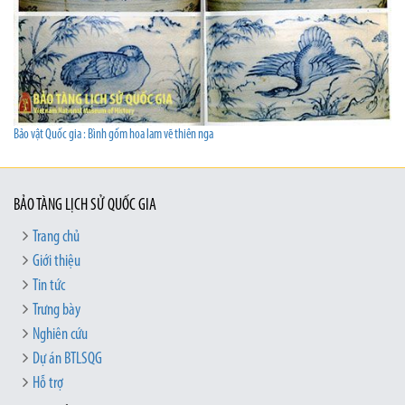
Bảo vật Quốc gia : Bình gốm hoa lam vẽ thiên nga
BẢO TÀNG LỊCH SỬ QUỐC GIA
Trang chủ
Giới thiệu
Tin tức
Trưng bày
Nghiên cứu
Dự án BTLSQG
Hỗ trợ