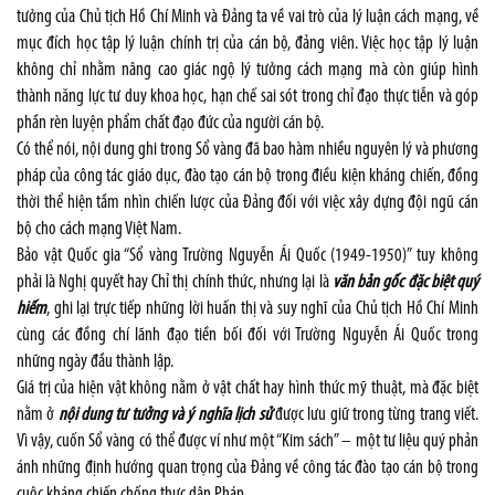
tưởng của Chủ tịch Hồ Chí Minh và Đảng ta về vai trò của lý luận cách mạng, về
mục đích học tập lý luận chính trị của cán bộ, đảng viên. Việc học tập lý luận
không chỉ nhằm nâng cao giác ngộ lý tưởng cách mạng mà còn giúp hình
thành năng lực tư duy khoa học, hạn chế sai sót trong chỉ đạo thực tiễn và góp
phần rèn luyện phẩm chất đạo đức của người cán bộ.
Có thể nói, nội dung ghi trong Sổ vàng đã bao hàm nhiều nguyên lý và phương
pháp của công tác giáo dục, đào tạo cán bộ trong điều kiện kháng chiến, đồng
thời thể hiện tầm nhìn chiến lược của Đảng đối với việc xây dựng đội ngũ cán
bộ cho cách mạng Việt Nam.
Bảo vật Quốc gia “Sổ vàng Trường Nguyễn Ái Quốc (1949-1950)” tuy không
phải là Nghị quyết hay Chỉ thị chính thức, nhưng lại là
văn bản gốc đặc biệt quý
hiếm
, ghi lại trực tiếp những lời huấn thị và suy nghĩ của Chủ tịch Hồ Chí Minh
cùng các đồng chí lãnh đạo tiền bối đối với Trường Nguyễn Ái Quốc trong
những ngày đầu thành lập.
Giá trị của hiện vật không nằm ở vật chất hay hình thức mỹ thuật, mà đặc biệt
nằm ở
nội dung tư tưởng và ý nghĩa lịch sử
được lưu giữ trong từng trang viết.
Vì vậy, cuốn Sổ vàng có thể được ví như một “Kim sách” – một tư liệu quý phản
ánh những định hướng quan trọng của Đảng về công tác đào tạo cán bộ trong
cuộc kháng chiến chống thực dân Pháp.