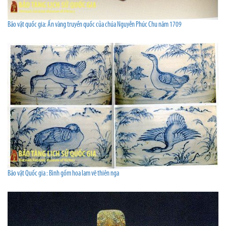
Bảo vật quốc gia: Ấn vàng truyền quốc của chúa Nguyễn Phúc Chu năm 1709
Bảo vật Quốc gia : Bình gốm hoa lam vẽ thiên nga