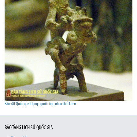
Bảo vật Quốc gia: Tượng người cõng nhau thổi khèn
BẢO TÀNG LỊCH SỬ QUỐC GIA