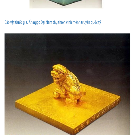
Bảo vật Quốc gia: Ấn ngọc Đại Nam thụ thiên vĩnh mệnh truyền quốc tỷ