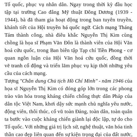
Tổ quốc, phục vụ nhân dân. Ngay trong thời kỳ đầu học
tập tại trường Cao đẳng Mỹ thuật Đông Dương (1939 -
1944), bà đã tham gia hoạt động trong ban tuyên truyền,
khánh tiết của
Hội truyền bá quốc ngữ
.
Cách mạng Tháng
Tám
thành công, nhà điêu khắc Nguyễn Thị Kim cùng
chồng là họa sĩ Phạm Văn Đôn là thành viên của Hội Văn
hoá cứu quốc, trong Ban biên tập Tạp chí
Tiền Phong
- cơ
quan ngôn luận của Hội Văn hoá cứu quốc, đồng thời
vẽ
tranh cổ động
và triển lãm phục vụ kịp thời những yêu
cầu của cách mạng.
Tượng
"Chân dung Chủ tịch Hồ Chí Minh" - năm 1946
của
họa sĩ Nguyễn Thị Kim có đóng góp lớn trong các phong
trào văn hóa trong kháng chiến chống thực dân Pháp của
dân tộc Việt Nam, khơi dậy sức mạnh chủ nghĩa yêu nước,
động viên, thôi thúc, cổ vũ toàn Đảng, toàn dân, toàn quân
ta bước vào cuộc kháng chiến giành lại độc lập, tự do cho
Tổ quốc. Với những giá trị lịch sử, nghệ thuật, văn hóa tinh
thần cao đẹp liên quan đến sự kiện trọng đại của đất nước,