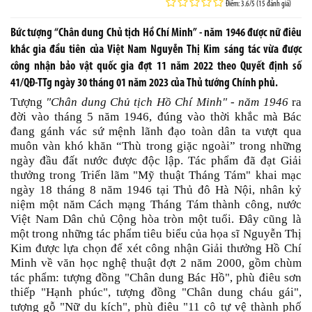
Điểm: 3.6/5 (15 đánh giá)
Bức tượng “Chân dung Chủ tịch Hồ Chí Minh” - năm 1946 được nữ điêu
khắc gia đầu tiên của Việt Nam Nguyễn Thị Kim sáng tác vừa được
công nhận bảo vật quốc gia đợt 11 năm 2022 theo Quyết định số
41/QĐ-TTg ngày 30 tháng 01 năm 2023 của Thủ tướng Chính phủ.
Tượng
"Chân dung Chủ tịch Hồ Chí Minh" - năm 1946
ra
đời vào tháng 5 năm 1946, đúng vào thời khắc mà Bác
đang gánh vác sứ mệnh lãnh đạo toàn dân ta vượt qua
muôn vàn khó khăn “Thù trong giặc ngoài” trong những
ngày đầu đất nước được độc lập. Tác phẩm đã đạt Giải
thưởng trong Triển lãm "Mỹ thuật Tháng Tám" khai mạc
ngày 18 tháng 8 năm 1946 tại Thủ đô Hà Nội, nhân kỷ
niệm một năm Cách mạng Tháng Tám thành công, nước
Việt Nam Dân chủ Cộng hòa tròn một tuổi. Đây cũng là
một trong những tác phẩm tiêu biểu của họa sĩ Nguyễn Thị
Kim được lựa chọn để xét công nhận Giải thưởng Hồ Chí
Minh về văn học nghệ thuật đợt 2 năm 2000, gồm chùm
tác phẩm: tượng đồng "Chân dung Bác Hồ", phù điêu sơn
thiếp "Hạnh phúc", tượng đồng "Chân dung cháu gái",
tượng gỗ "Nữ du kích", phù điêu "11 cô tự vệ thành phố