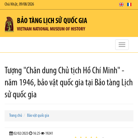
Chủ Nhật, 09/08/2026
BẢO TÀNG LỊCH SỬ QUỐC GIA
VIETNAM NATIONAL MUSEUM OF HISTORY
Toggle
navigatio
Tượng "Chân dung Chủ tịch Hồ Chí Minh" -
năm 1946, bảo vật quốc gia tại Bảo tàng Lịch
sử quốc gia
Trang chủ
Bảo vật quốc gia
02/02/2023
16:25
19241