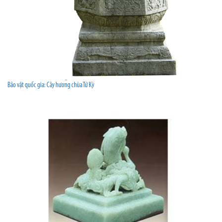
Bảo vật quốc gia: Cây hương chùa Tứ Kỳ