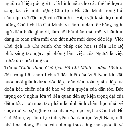
nguồn sử liệu gốc giá trị, là hình mẫu cho các thế hệ họa sĩ
sáng tác về hình tượng Chủ tịch Hồ Chí Minh trong bối
cảnh lịch sử đặc biệt của đất nước. Hiện vật khắc họa hình
tượng Chủ tịch Hồ Chí Minh, vị lãnh tụ dân tộc bằng ngôn
ngữ điêu khắc giản dị, làm nổi bật thần thái một vị lãnh tụ
đang lo toan trăm mối cho đất nước mới được độc lập. Việc
Chủ tịch Hồ Chí Minh cho phép các họa sĩ đến Bắc Bộ
phủ, sáng tác ngay tại phòng làm việc của Người là việc
trước đó chưa từng có.
Tượng
"Chân dung Chủ tịch Hồ Chí Minh" - năm 1946
ra
đời trong bối cảnh lịch sử đặc biệt của Việt Nam khi đất
nước mới giành được độc lập, toàn dân, toàn quân tiếp tục
đoàn kết, chiến đấu để bảo vệ chủ quyền của dân tộc. Bức
tượng có ý nghĩa lớn vì liên quan đến sự kiện trọng đại của
đất nước. Hơn nữa, tác phẩm là hình ảnh chân thực nhất về
cuộc đời và sự nghiệp của nhân vật đặc biệt là Chủ tịch Hồ
Chí Minh, vị lãnh tụ kính yêu của dân tộc Việt Nam, một
nhà hoạt động lỗi lạc của phong trào cộng sản quốc tế và