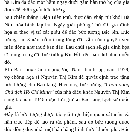
bà Kim đã đào một hầm ngay dưới gầm bàn thờ họ của gia
đình để chôn giấu bức tượng.
Sau chiến thắng Điện Biên Phủ, thực dân Pháp rút khỏi Hà
Nội, hòa bình lập lại. Ngày giải phóng Thủ đô, gia đình
họa sĩ theo vị trí cất giấu để đào bức tượng Bác lên. Bức
tượng sau 8 năm nằm trong lòng đất vẫn còn nguyên vẹn
màu đồng như thuở ban đầu. Lau chùi sạch sẽ, gia đình họa
sĩ trang trọng đặt bức tượng Bác Hồ trên bàn thờ phủ nhiễu
đỏ.
Khi Bảo tàng Cách mạng Việt Nam thành lập, năm 1959,
vợ chồng họa sĩ Nguyễn Thị Kim đã quyết định trao tặng
bức tượng cho Bảo tàng. Hiện nay, bức tượng
“Chân dung
Chủ tịch Hồ Chí Minh”
của nhà điêu khắc Nguyễn Thị Kim
sáng tác năm 1946 được lưu giữ tại Bảo tàng Lịch sử quốc
gia.
Đây là bức tượng được tác giả thực hiện quan sát mẫu và
nặn trực tiếp để tạo ra tác phẩm, sau đó bức tượng được
đúc đồng duy nhất một bản bằng hình thức khuôn phá. Bức