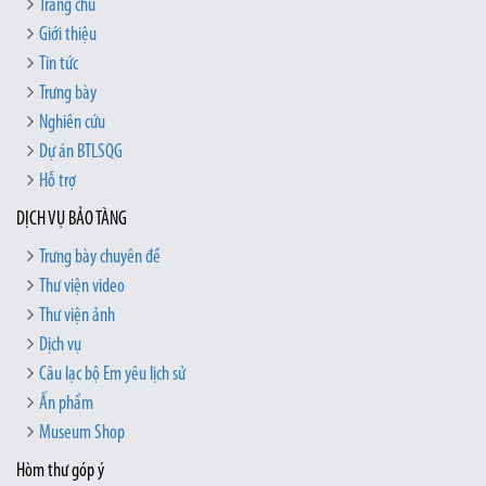
Trang chủ
Giới thiệu
Tin tức
Trưng bày
Nghiên cứu
Dự án BTLSQG
Hỗ trợ
DỊCH VỤ BẢO TÀNG
Trưng bày chuyên đề
Thư viện video
Thư viện ảnh
Dịch vụ
Câu lạc bộ Em yêu lịch sử
Ấn phẩm
Museum Shop
Hòm thư góp ý