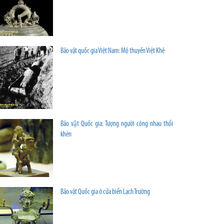
Bảo vật quốc gia Việt Nam: Mộ thuyền Việt Khê
Bảo vật Quốc gia: Tượng người cõng nhau thổi
khèn
Bảo vật Quốc gia ở cửa biển Lạch Trường