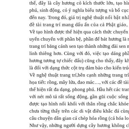
thế, đây
l
à cây hương có kích thước lớn
,
tạo hì
phú, sinh động
, có
ý nghĩa biểu tượng và bố cục
đến nay
. Trong đó, g
iá trị nghệ thuật
nổi bật nh
đề tài trang trí mang dấu ấn của cả Phật giáo
Về tạo hình
được thể hiện qua c
ách thức chuyển 
uyển chuyển với phần bệ, phần đế bát hương là
trang trí băng cánh sen tạo thành những đài sen
linh thiêng hơn. Cùng với đó, việc tạo dáng phầ
hương tương tự chiếc đấu) cũng cho thấy, đây kh
là đối với dạng thức cột trụ đảm bảo cho kiến trú
Về nghệ thuật trang trí,
bên cạnh những trang tr
họa tiết: rồng, mây lửa, đao mác…, với các đề tài
thể hiện rất đa dạng, phong phú. Hầu hết các tr
với nét mô tả rất sống động, gần gũi cuộc sống 
được tạo hình nổi khối với thân rồng chắc khỏ
chưa từng thấy trên các di vật điêu khắc đá cùn
câu chuyện dân gian cá chép hóa rồng (cá hóa lon
Như vậy, những người dựng cây hương không chỉ