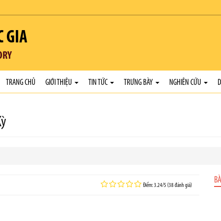
C GIA
ORY
TRANG CHỦ
GIỚI THIỆU
TIN TỨC
TRƯNG BÀY
NGHIÊN CỨU
D
Kỳ
BÀ
Điểm: 3.24/5 (38 đánh giá)