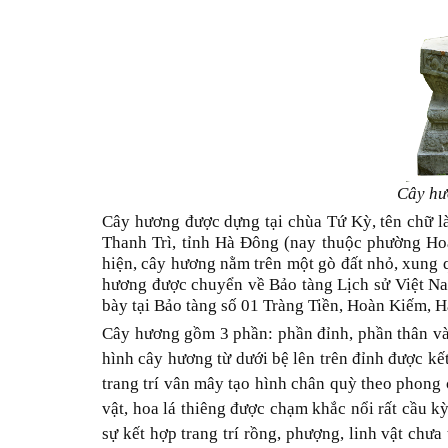
Cây hư
Cây hương được dựng tại chùa Tứ Kỳ,
tên chữ l
Thanh Trì, tỉnh Hà Đông (nay
thuộc phường Hoa
hiện
,
cây hương nằm trên một gò đất nhỏ, xung q
hương được chuyển về Bảo tàng Lịch sử Việt N
bày tại Bảo tàng số 01
Tràng Tiền
, Hoàn Kiếm, Ha
C
ây hương
gồm 3 phần:
p
hần đỉnh, phần thân va
hình cây hương
từ dưới bệ lên trên đỉnh
được kết
trang trí vân mây tạo hình chân quỳ theo phon
vật, hoa lá thiêng được chạm khắc nổi
rất
cầu kỳ
sự kết hợp trang trí rồng, phượng, linh vật chưa