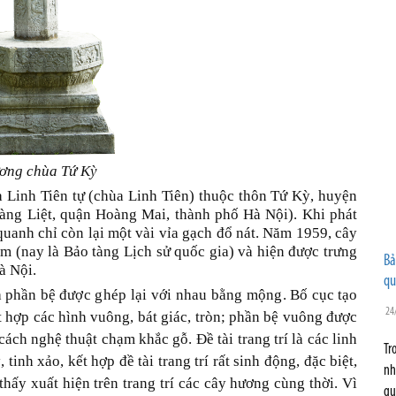
ơng chùa Tứ Kỳ
à Linh Tiên tự (chùa Linh Tiên)
thuộc thôn Tứ Kỳ, huyện
̀ng Liệt, quận Hoàng Mai, thành phố Hà Nội).
Khi phát
uanh chỉ còn lại một vài vỉa gạch đổ nát. Năm 1959, cây
am
(nay là Bảo tàng Lịch sử quốc gia)
và hiện được trưng
Bả
̀ Nội.
qu
̀ phần bệ
được ghép lại với nhau bằng mộng
.
Bố cục tạo
24
 hợp các hình vuông, bát giác, tròn
; p
hần bệ vuông được
g cách nghệ thuật chạm khắc gỗ
.
Đề tài trang trí là các linh
Tr
, tinh xảo, kết hợp đề tài trang trí rất sinh động
, đặc biệt,
nh
 thấy xuất hiện trên trang trí các cây hương cùng thời
.
Vì
qu