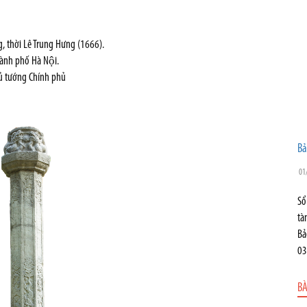
ng, thời Lê Trung Hưng (1666).
̀nh phố Hà Nội.
ủ tướng Chính phủ
Bả
01
Sổ
tà
Bả
03
BÀ