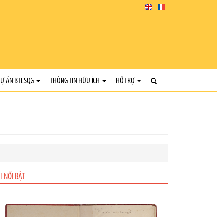
Ự ÁN BTLSQG
THÔNG TIN HỮU ÍCH
HỖ TRỢ
I NỔI BẬT