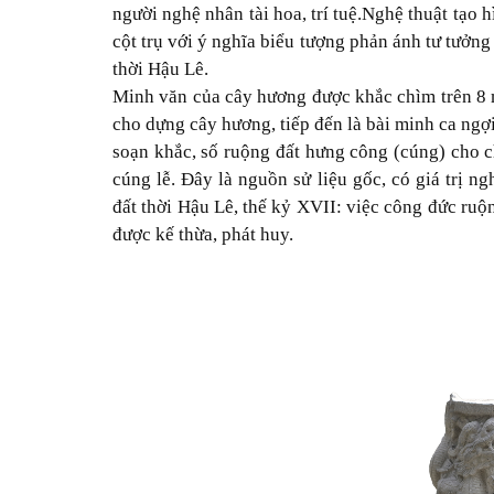
người nghệ nhân tài hoa, trí tuệ.
Nghệ thuật tạo h
cột trụ với ý nghĩa biểu tượng phản ánh tư tưởng 
thời Hậu Lê.
M
inh văn
của cây hương được
khắc chìm
trên 8
cho dựng cây hương
,
tiếp đến là bài minh ca ngợ
soạn khắc
,
số ruộng đất hưng công (cúng) cho ch
cúng lễ.
Đây
là
nguồn
sử liệu gốc
,
có giá trị
ngh
đất thời Hậu Lê
, thế kỷ XVII
:
v
iệc công đức ruộ
được kế thừa, phát huy.