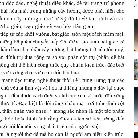
nh độc đáo
,
nghệ thuật điêu khắc
, đề tài trang trí
phong
vậ
 hài hòa
nhất trong những cây hương
được phát hiện
c
ho
ất của cây hương chùa Tứ Kỳ
đó là về
tạo hình và các
, Nho giáo, Đạo giáo và văn hóa dân gian.
tiếp từ các khối vuông, bát giác, tròn một cách mềm mại,
những bộ phận chuyển tiếp đều được tạo hình bát giác và
 nhằm làm cho phần cây hương, bát hương trở nên tôn quý,
n đỉnh trụ đua rộng ra so với phần cột trụ (phần đế bát
ông chỉ thể hiện công thức quy chuẩn kiến trúc, đặc biệt
c vừa vững chãi vừa cân đối, hài hoà.
í mang đặc trưng nghệ thuật thời Lê Trung Hưng qua các
 chủ yếu là linh vật và hoa lá thiêng nhưng ở đây lại được
ang trí đều được cách điệu và bố cục xen kẽ hoặc đối xứng
thực tế. Đặc biệt là đôi rồng chầu mặt trời trên đỉnh cột
e, thân quấn vào nhau, 4 móng sắc nhọn là một tác phẩm
g thời; hoặc hình ảnh rồng đuôi cá tạo sự liên tưởng đến
g) nói lên ước vọng phát triển của người Việt.
 là người thợ đá mà họ còn là người am hiểu kiến trúc,