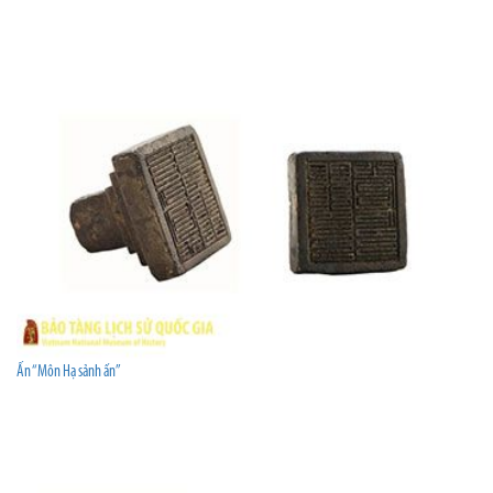
Ấn “Môn Hạ sảnh ấn”