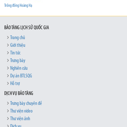
Trống đồng Hoàng Hạ
BẢO TÀNG LỊCH SỬ QUỐC GIA
Trang chủ
Giới thiệu
Tin tức
Trưng bày
Nghiên cứu
Dự án BTLSQG
Hỗ trợ
DỊCH VỤ BẢO TÀNG
Trưng bày chuyên đề
Thư viện video
Thư viện ảnh
Dịch vụ