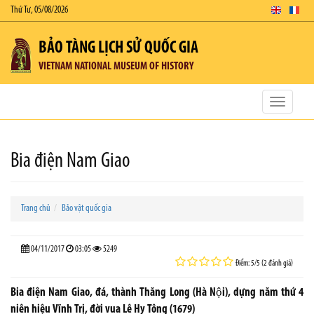
Thứ Tư, 05/08/2026
BẢO TÀNG LỊCH SỬ QUỐC GIA
VIETNAM NATIONAL MUSEUM OF HISTORY
Toggle
navigatio
Bia điện Nam Giao
Trang chủ
Bảo vật quốc gia
04/11/2017
03:05
5249
Điểm: 5/5 (2 đánh giá)
Bia điện Nam Giao, đá, thành Thăng Long (Hà Nội), dựng năm thứ 4
niên hiệu Vĩnh Trị, đời vua Lê Hy Tông (1679)