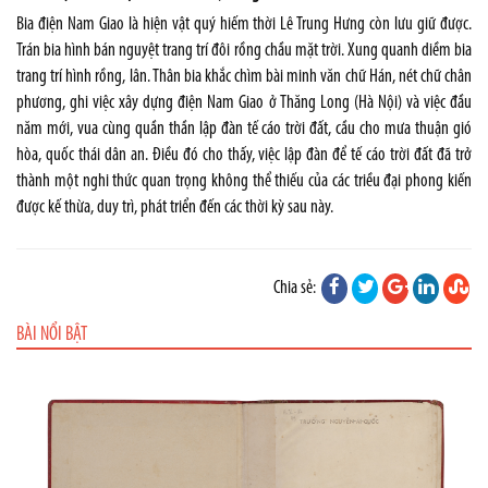
Bia điện Nam Giao là hiện vật quý hiếm thời Lê Trung Hưng còn lưu giữ được.
Trán bia hình bán nguyệt trang trí đôi rồng chầu mặt trời. Xung quanh diềm bia
trang trí hình rồng, lân. Thân bia khắc chìm bài minh văn chữ Hán, nét chữ chân
phương, ghi việc xây dựng điện Nam Giao ở Thăng Long (Hà Nội) và việc đầu
năm mới, vua cùng quần thần lập đàn tế cáo trời đất, cầu cho mưa thuận gió
hòa, quốc thái dân an. Điều đó cho thấy, việc lập đàn để tế cáo trời đất đã trở
thành một nghi thức quan trọng không thể thiếu của các triều đại phong kiến
được kế thừa, duy trì, phát triển đến các thời kỳ sau này.
Chia sẻ:
BÀI NỔI BẬT