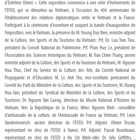
d’Extrême Orient ». Cette exposition commence à une série d’événements de
l’EFEO, qui se déroulera au Vietnam, à l’occasion du 40è anniversaire de
l’établissement des relations diplomatiques entre le Vietnam et la France.
Participant à la cérémonie d’ouverture et coupant la bande d’inauguration de
l’exposition, vers le Vietnam, la présence du M. Vuong Duy Bien, ministre adjoint
de la Culture, des Sports et du Tourisme du Vietnam; Prf, Dr. Luu Tran Tieu,
président du Conseil National du Patrimoine; Prf. Phan Huy Le, président de
l’Association des Sciences historiques du Vietnam; M. Tran Chien Thang, ancien
ministre adjoint de la Culture, des Sports et du Tourisme du Vietnam; M. Nguyen
Huu Thuc, Chef du Service de la Culture, des Arts, du Comité National de
Propagande et d’Éducation; M. Le Anh Tho, vice-secrétaire permanent du
Comité du Parti du Ministère de la Culture, des Sports et du Tourisme; M. Hoang
Huu Gioi, président du Syndicat du Ministère de la Culture, des Sports et du
Tourisme; Dr. Nguyen Van Cuong, directeur du Musée National d’Histoire du
Vietnam. Vers la République de la France; Mme. Nguyen Binh- conseillère
d’ambassade de la culture, de l’Ambassade de France au Vietnam; Prf. Léon
Vandermeersch- ancien directeur de l’EFEO; Prf. Adjoint. Olivier Tessier,
représentant en chez de l’EFEO à Hanoi; Prf. Adjoint. Pascal Bourdeaux,
représentant en chez de l’EFEO à Ho Chi Minh-ville; Dr. Arlo Griffiths, ,