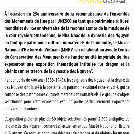
Rating: 0/5 (0 votes)
À l’occasion du 25e anniversaire de la reconnaissance de l’ensemble
des Monuments de Hue par l'UNESCO en tant que patrimoine culturel
mondialet du 15e anniversaire de la reconnaissance de la musique de
la cour royale vietnamienne, le Nha Nhac de la dynastie des Nguyen
en tant que patrimoine culturel immatériels de l’humanité, le Musée
National d’Histoire du Vietnam (MNHV) en collaboration avec le Centre
de Conservation des Monuments de l’ancienne cité impériale de Hue
exposeront une exposition thématique intitulée “Le dragon et la
phénix sur les trésors de la dynastie des Nguyen”.
Pendant près de 400 ans (1558-1945), les seigneurs des Nguyen et la dysnastie
des Nguyen ont laissé à la postérité un patrimoine culturel riche et varié, qui se
compose des patrimoines culturels matériels et immatériels. Le groupe d’objets
sélectionné pour cette exposition est une partie particulièrement importante
dans ces patrimoines.
L’exposition présente plus de 80 objets sélectionnés parmi 2.500 antiquités de
la dynastie des Nguyen, conservées actuellement au Musée National d’Histoire
du Vietnam. Ce sont les antiquités décorées de dragons et de phénix- les images