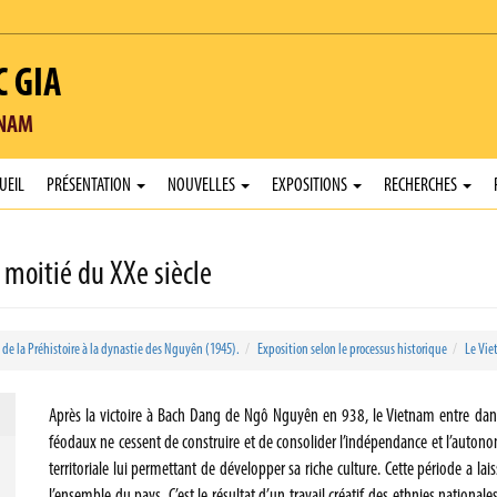
C GIA
TNAM
UEIL
PRÉSENTATION
NOUVELLES
EXPOSITIONS
RECHERCHES
 moitié du XXe siècle
 de la Préhistoire à la dynastie des Nguyên (1945).
Exposition selon le processus historique
Le Vie
Après la victoire à Bach Dang de Ngô Nguyên en 938, le Vietnam entre dans l’è
féodaux ne cessent de construire et de consolider l’indépendance et l’auton
territoriale lui permettant de développer sa riche culture. Cette période a lai
l’ensemble du pays. C’est le résultat d’un travail créatif des ethnies nationale