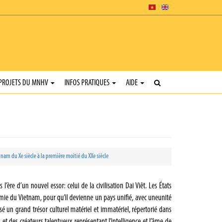
PROJETS DU MNHV
INFOS PRATIQUES
AIDE
tnam du Xe siècle à la première moitié du XXe siècle
re d’un nouvel essor: celui de la civilisation Dai Viêt. Les États
omie du Vietnam, pour qu’il devienne un pays unifié, avec uneunité
ssé un grand trésor culturel matériel et immatériel, répertorié dans
s et des créateurs talentueux représentant l’intelligence et l’âme de