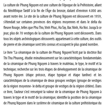
La culture de Phung Nguyen est une culture de l’époque de la Préhistoire, allant
du Néolithique Tardif à la fin de l’Âge du bronze, datant d’environ 4.000 ans
avant notre ère. Le site de la culture de Phung Nguyen est découvert en 1959,
s’étendait sur certaines provinces des régions moyennes et dans le delta du
fleuve Rouge, telles que Phu Tho, Vinh Phuc, Ha Tay, Bac Ninh, Ha Noi. Jusqu’à ce
jour, plus de 70 vestiges de la culture de Phung Nguyen sont découverts. Dans
tous les objets archéologiques découverts appartenant à cette culture, des outils
de pierre et de céramique sont très connus et occupent le plus grand nombre.
Le livre “La céramique de la culture de Phung Nguyen”écrit par la doctrice Bui
Thi Thu Phuong, étudie minutieusement sur les caractéristiques fondamentales
de la céramique de Phung Nguyen à travers le matériau, le type, le motif et la
technique; recherche sur les trois étapes de développement de la céramique de
Phung Nguyen (étape précoce, étape typique et étape tardive) et les
caractéristiques de la céramique de deux groupes vestiges (groupe de vestiges
de la région moyenne- le delta et groupe de vestiges de la région côtière). Dans
ce livre, l’auteur s’est renseigné la valeur de la céramique de Phung Nguyen à
travers le type et le motif de la céramique; identifie la position de la céramique
de Phung Nguyen dans le système de céramique de la culture préhistorique du