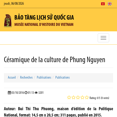
jeudi, 06/08/2026
BẢO TÀNG LỊCH SỬ QUỐC GIA
MUSÉE NATIONAL D'HISTOIRE DU VIETNAM
Toggle
navigatio
Céramique de la culture de Phung Nguyen
Accueil
Recherches
Publications
Publications
03/10/2016
01:13
3201
Rating: 0/5 (0 votes)
Auteur: Bui Thi Thu Phuong, maison d’édition de la Politique
National, format: 14,5 cm x 20,5 cm; 311 pages, publié en 2015.