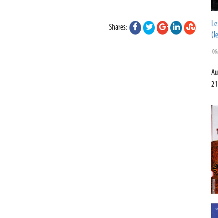
Le
Shares:
(l
06
Au
21