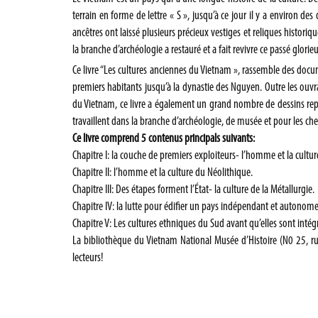
terrain en forme de lettre « S », jusqu’à ce jour il y a environ des
ancêtres ont laissé plusieurs précieux vestiges et reliques historiqu
la branche d’archéologie a restauré et a fait revivre ce passé glorie
Ce livre “Les cultures anciennes du Vietnam », rassemble des docu
premiers habitants jusqu’à la dynastie des Nguyen. Outre les ouvr
du Vietnam, ce livre a également un grand nombre de dessins repré
travaillent dans la branche d’archéologie, de musée et pour les cher
Ce livre comprend 5 contenus principals suivants:
Chapitre I: la couche de premiers exploiteurs- l’homme et la cultur
Chapitre II: l’homme et la culture du Néolithique.
Chapitre III: Des étapes forment l’État- la culture de la Métallurgie.
Chapitre IV: la lutte pour édifier un pays indépendant et autonome;
Chapitre V: Les cultures ethniques du Sud avant qu’elles sont intégr
La bibliothèque du Vietnam National Musée d’Histoire (N0 25, ru
lecteurs!