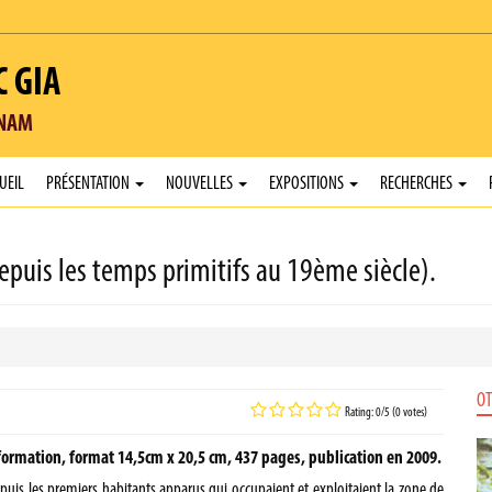
C GIA
TNAM
UEIL
PRÉSENTATION
NOUVELLES
EXPOSITIONS
RECHERCHES
epuis les temps primitifs au 19ème siècle).
OT
Rating: 0/5 (0 votes)
nformation, format 14,5cm x 20,5 cm, 437 pages, publication en 2009.
epuis les premiers habitants apparus qui occupaient et exploitaient la zone de