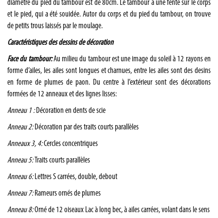
diamètre du pied du tambour est de 80cm. Le tambour a une fente sur le corps
et le pied, qui a été souidée. Autor du corps et du pied du tambour, on trouve
de petits trous laissés par le moulage.
Caractéristiques des dessins de décoration
Face du tambour:
Au milieu du tambour est une image du soleil à 12 rayons en
forme d’ailes, les ailes sont longues et charnues, entre les ailes sont des desins
en forme de plumes de paon. Du centre à l’extérieur sont des décorations
formées de 12 anneaux et des lignes lisses:
Anneau 1 :
Décoration en dents de scie
Anneau 2:
Décoration par des traits courts parallèles
Anneaux 3, 4:
Cercles concentriques
Anneau 5:
Traits courts parallèles
Anneau 6:
Lettres S carrées, double, debout
Anneau 7:
Rameurs ornés de plumes
Anneau 8:
Orné de 12 oiseaux Lac à long bec, à ailes carrées, volant dans le sens