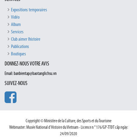
Expositions temporaires
Vidéo
Album
Services
Club aimer lhistoire
Publications
Boutiques
DONNEZ-NOUS VOTRE AVIS
Email: banbientap@baotanglichsu.vn
SUIVEZ-NOUS
Copyright © Ministère de la Culture, des Sports et du Tourisme
Webmaster: Musée National d'Histoire du Vietnam - Licence n ° 176/GP-TTĐT cấp ngày:
24/09/2020