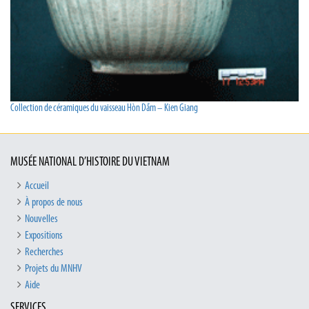
Collection de céramiques du vaisseau Hòn Dầm – Kien Giang
MUSÉE NATIONAL D’HISTOIRE DU VIETNAM
Accueil
À propos de nous
Nouvelles
Expositions
Recherches
Projets du MNHV
Aide
SERVICES