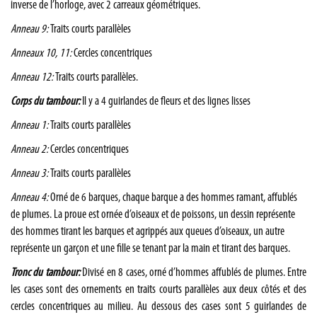
inverse de l’horloge, avec 2 carreaux géométriques.
Anneau 9:
Traits courts parallèles
Anneaux 10, 11:
Cercles concentriques
Anneau 12:
Traits courts parallèles.
Corps du tambour:
Il y a 4 guirlandes de fleurs et des lignes lisses
Anneau 1:
Traits courts parallèles
Anneau 2:
Cercles concentriques
Anneau 3:
Traits courts parallèles
Anneau 4:
Orné de 6 barques, chaque barque a des hommes ramant, affublés
de plumes. La proue est ornée d’oiseaux et de poissons, un dessin représente
des hommes tirant les barques et agrippés aux queues d’oiseaux, un autre
représente un garçon et une fille se tenant par la main et tirant des barques.
Tronc du tambour:
Divisé en 8 cases, orné d’hommes affublés de plumes. Entre
les cases sont des ornements en traits courts parallèles aux deux côtés et des
cercles concentriques au milieu. Au dessous des cases sont 5 guirlandes de