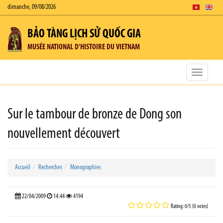
dimanche, 09/08/2026
BẢO TÀNG LỊCH SỬ QUỐC GIA
MUSÉE NATIONAL D'HISTOIRE DU VIETNAM
Toggle
navigatio
Sur le tambour de bronze de Dong son
nouvellement découvert
Accueil
Recherches
Monographies
22/04/2009
14:44
4194
Rating: 0/5 (0 votes)