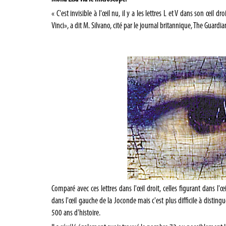
« C'est invisible à l'œil nu, il y a les lettres L et V dans son œil dr
Vinci», a dit M. Silvano, cité par le journal britannique, The Guardia
Comparé avec ces lettres dans l'œil droit, celles figurant dans l'œ
dans l'œil gauche de la Joconde mais c'est plus difficile à distingue
500 ans d'histoire.