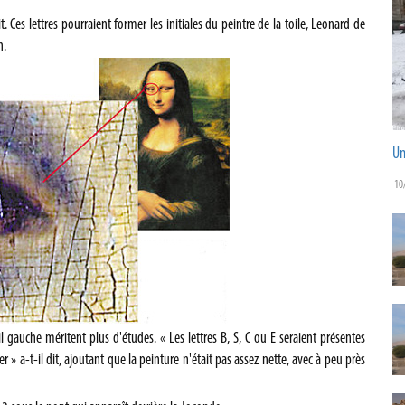
oit. Ces lettres pourraient former les initiales du peintre de la toile, Leonard de
n.
Un
10
il gauche méritent plus d'études. « Les lettres B, S, C ou E seraient présentes
r » a-t-il dit, ajoutant que la peinture n'était pas assez nette, avec à peu près