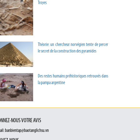
Troyes
Théorie: un chercheur norvégien tente de percer
le secret de la construction des pyramides
Des restes humains préhistoriques retrouvés dans
la pampa argentine
NNEZ-NOUS VOTRE AVIS
ail: banbientap@baotanglichsu.vn