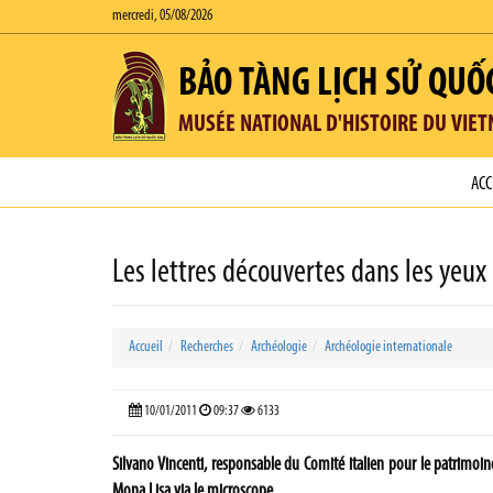
mercredi, 05/08/2026
BẢO TÀNG LỊCH SỬ QUỐ
MUSÉE NATIONAL D'HISTOIRE DU VIE
ACC
Les lettres découvertes dans les yeux 
Accueil
Recherches
Archéologie
Archéologie internationale
10/01/2011
09:37
6133
Silvano Vincenti, responsable du Comité italien pour le patrimoin
Mona Lisa via le microscope.