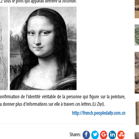
2 sous le pont qui apparaît derrière la Joconde.
onfirmation de l'identité véritable de la personne qui figure sur la peinture,
donner plus d'informations sur elle à travers ces lettres.(Li Ziyi).
http://french.peopledaily.com.cn
Shares: