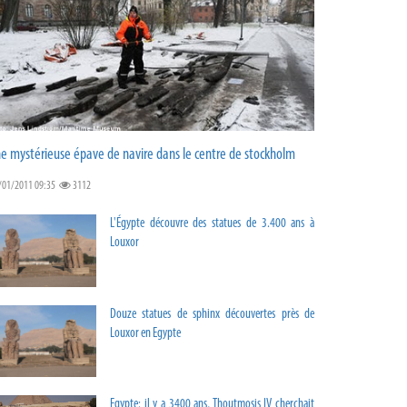
e mystérieuse épave de navire dans le centre de stockholm
/01/2011 09:35
3112
L'Égypte découvre des statues de 3.400 ans à
Louxor
Douze statues de sphinx découvertes près de
Louxor en Egypte
Egypte: il y a 3400 ans, Thoutmosis IV cherchait