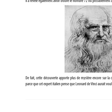
Il a révélé également avoir trouvé le nombre 72 ou possiblement L
De fait, cette découverte apporte plus de mystère encore sur la c
parce que cet expert italien pense que Leonard de Vinci aurait voulu 