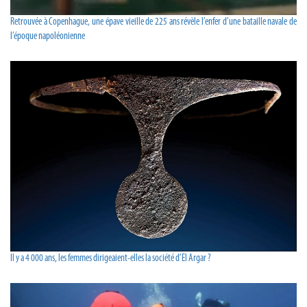
Retrouvée à Copenhague, une épave vieille de 225 ans révèle l’enfer d’une bataille navale de
l’époque napoléonienne
Il y a 4 000 ans, les femmes dirigeaient-elles la société d’El Argar ?