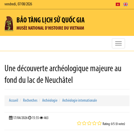
vendredi, 07/08/2026
BẢO TÀNG LỊCH SỬ QUỐC GIA
MUSÉE NATIONAL D'HISTOIRE DU VIETNAM
Toggle
navigatio
Une découverte archéologique majeure au
fond du lac de Neuchâtel
Accueil
Recherches
Archéologie
Archéologie internationale
17/04/2026
15:55
463
Rating: 0/5 (0 votes)