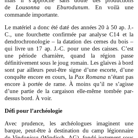
mais il s’approche sans doute des productions
de
Lousonna
ou
Eburodunum
. En voilà une
commande importante.
Le matériel a donc été daté des années 20 à 50 ap. J.-
C., une fourchette confirmée par analyse C14 et la
dendrochronologie – la datation des cernes du bois –
qui livre un 17 ap. J.-C. pour une des caisses. C’est
une période charnière, quand la région passe
définitivement sous le joug romain. Les glaives à bord
sont par ailleurs peut-être signe d’une escorte, d’une
conquête encore en cours, la
Pax Romana
n’étant pas
encore à portée de rame. À moins qu’il ne s’agisse
d’une partie de la cargaison elle-même tombée par-
dessus bord. À voir.
D
éfi pour l’archéologie
A
vec prudence, les archéologues imaginent une
barque, peut-être à destination du camp légionnaire
de
Vindonissa
(Windisch, AG), fondé justement sous