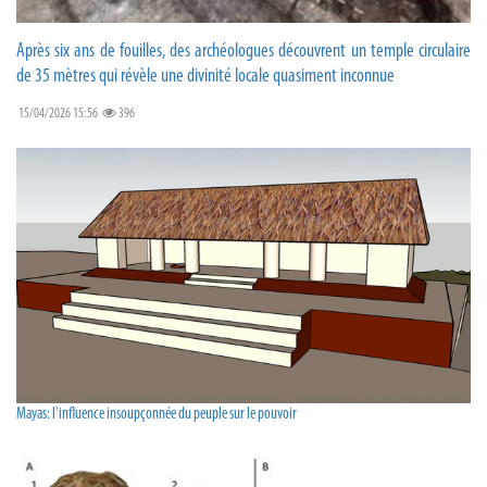
Après six ans de fouilles, des archéologues découvrent un temple circulaire
de 35 mètres qui révèle une divinité locale quasiment inconnue
15/04/2026 15:56
396
Mayas: l'influence insoupçonnée du peuple sur le pouvoir