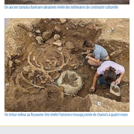
Un ancien tumulus funéraire ukrainien révèle des millénaires de continuité culturelle
Un trésor enfoui au Royaume-Uni révèle l’existence insoupçonnée de chariots à quatre roues