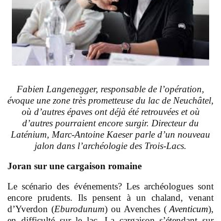
F
abien Langenegger, responsable de l’opération,
évoque une zone très prometteuse du lac de Neuchâtel,
où d’autres épaves ont déjà été retrouvées et où
d’autres pourraient encore surgir. Directeur du
Laténium, Marc-Antoine Kaeser parle d’un nouveau
jalon dans l’archéologie des Trois-Lacs.
J
oran sur une cargaison romaine
L
e scénario des événements? Les archéologues sont
encore prudents. Ils pensent à un chaland, venant
d’Yverdon (
Eburodunum
) ou Avenches (
Aventicum
),
en difficulté sur le lac. La cargaison s’étendant sur