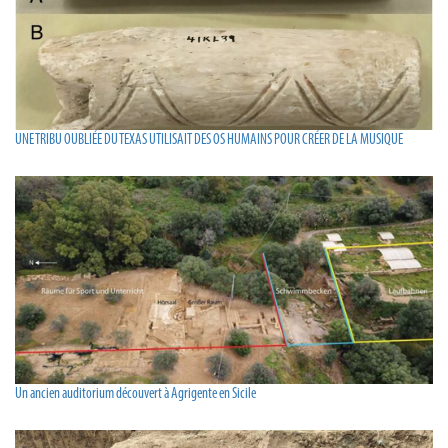
UNE TRIBU OUBLIÉE DU TEXAS UTILISAIT DES OS HUMAINS POUR CRÉER DE LA MUSIQUE
Un ancien auditorium découvert à Agrigente en Sicile