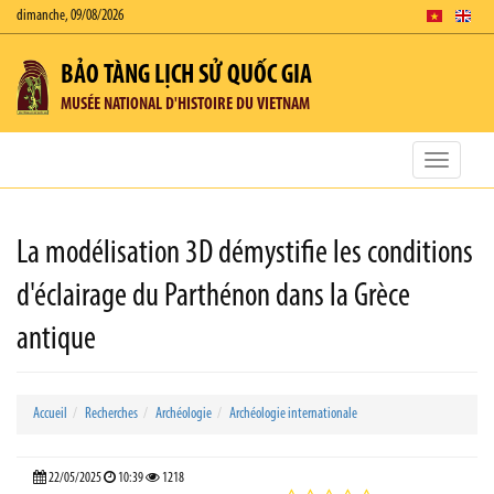
dimanche, 09/08/2026
BẢO TÀNG LỊCH SỬ QUỐC GIA
MUSÉE NATIONAL D'HISTOIRE DU VIETNAM
Toggle
navigatio
La modélisation 3D démystifie les conditions
d'éclairage du Parthénon dans la Grèce
antique
Accueil
Recherches
Archéologie
Archéologie internationale
22/05/2025
10:39
1218