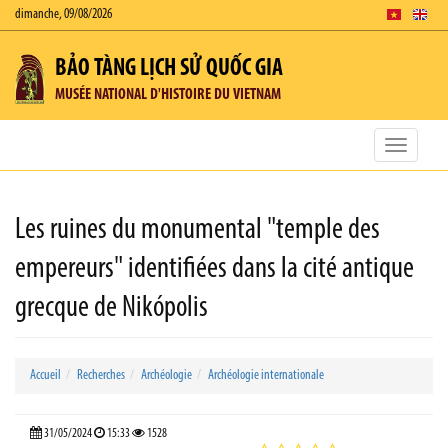
dimanche, 09/08/2026
BẢO TÀNG LỊCH SỬ QUỐC GIA
MUSÉE NATIONAL D'HISTOIRE DU VIETNAM
Toggle
navigatio
Les ruines du monumental "temple des
empereurs" identifiées dans la cité antique
grecque de Nikópolis
Accueil
Recherches
Archéologie
Archéologie internationale
31/05/2024
15:33
1528