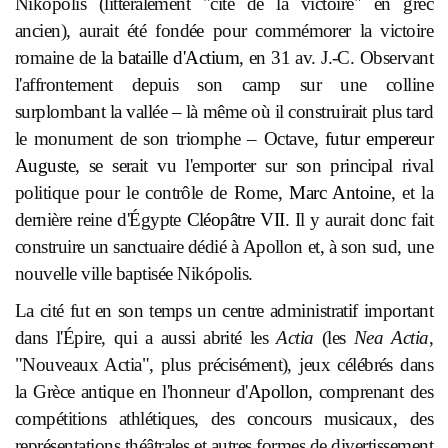
Nikópolis (littéralement "cité de la victoire" en grec
ancien), aurait été fondée pour commémorer la victoire
romaine de la
bataille d'Actium
, en 31 av. J.-C. Observant
l'affrontement depuis son camp sur une colline
surplombant la vallée – là même où il construirait plus tard
le monument de son triomphe – Octave,
futur empereur
Auguste
, se serait vu l'emporter sur son principal rival
politique pour le contrôle de Rome,
Marc Antoine
, et la
dernière reine d'Égypte
Cléopâtre VII
. Il y aurait donc fait
construire un sanctuaire dédié à Apollon et, à son sud, une
nouvelle ville baptisée Nikópolis.
La cité fut en son temps un centre administratif important
dans l'Épire, qui a aussi abrité les
Actia
(les
Nea Actia
,
"Nouveaux Actia", plus précisément), jeux célébrés dans
la Grèce antique en l'honneur d'
Apollon
, comprenant des
compétitions athlétiques, des concours musicaux, des
représentations théâtrales et autres formes de divertissement