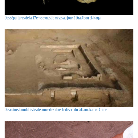
Des sépultures de la 17ème dynastie mises au jour à Dra Abou el-Naga
Des ruines bouddhistes découvertes dans le désert du Taklamakan en Chine