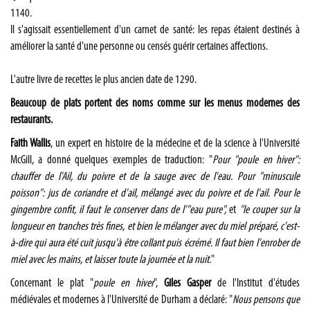
1140.
Il s'agissait essentiellement d'un carnet de santé: les repas étaient destinés à
améliorer la santé d'une personne ou censés guérir certaines affections.
L'autre livre de recettes le plus ancien date de 1290.
Beaucoup de plats portent des noms comme sur les menus modernes des
restaurants.
Faith Wallis
, un expert en histoire de la médecine et de la science à l'Université
McGill, a donné quelques exemples de traduction: "
Pour "poule en hiver":
chauffer de l'Ail, du poivre et de la sauge avec de l'eau. Pour "minuscule
poisson": jus de coriandre et d'ail, mélangé avec du poivre et de l'ail. Pour le
gingembre confit, il faut le conserver dans de l'"eau pure",
et
"le couper sur la
longueur en tranches très fines, et bien le mélanger avec du miel préparé, c'est-
à-dire qui aura été cuit jusqu'à être collant puis écrémé. Il faut bien l'enrober de
miel avec les mains, et laisser toute la journée et la nuit.
"
Concernant le plat "
poule en hiver
",
Giles Gasper
de l'Institut d'études
médiévales et modernes à l'Université de Durham a déclaré: "
Nous pensons que