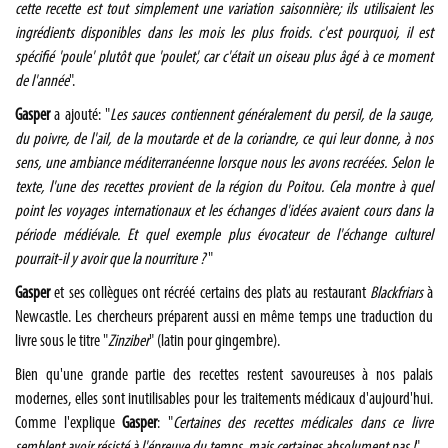
cette recette est tout simplement une variation saisonnière; ils utilisaient les
ingrédients disponibles dans les mois les plus froids. c'est pourquoi, il est
spécifié 'poule' plutôt que 'poulet', car c'était un oiseau plus âgé à ce moment
de l'année
".
Gasper
a ajouté: "
Les sauces contiennent généralement du persil, de la sauge,
du poivre, de l'ail, de la moutarde et de la coriandre, ce qui leur donne, à nos
sens, une ambiance méditerranéenne lorsque nous les avons recréées. Selon le
texte, l'une des recettes provient de la région du Poitou. Cela montre à quel
point les voyages internationaux et les échanges d'idées avaient cours dans la
période médiévale. Et quel exemple plus évocateur de l'échange culturel
pourrait-il y avoir que la nourriture ?
"
Gasper
et ses collègues ont récréé certains des plats au restaurant
Blackfriars
à
Newcastle. Les chercheurs préparent aussi en même temps une traduction du
livre sous le titre "
Zinziber
" (latin pour gingembre).
Bien qu'une grande partie des recettes restent savoureuses à nos palais
modernes, elles sont inutilisables pour les traitements médicaux d'aujourd'hui.
Comme l'explique
Gasper
: "
Certaines des recettes médicales dans ce livre
semblent avoir résisté à l'épreuve du temps, mais certaines absolument pas !
"