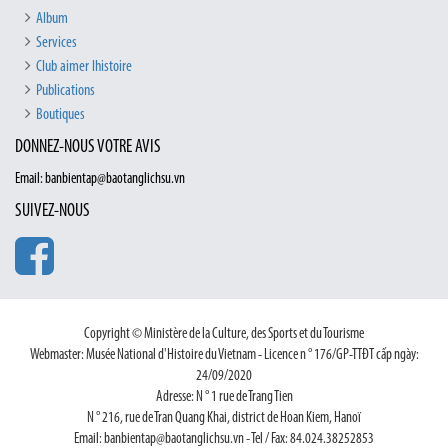
Album
Services
Club aimer lhistoire
Publications
Boutiques
DONNEZ-NOUS VOTRE AVIS
Email: banbientap@baotanglichsu.vn
SUIVEZ-NOUS
Copyright © Ministère de la Culture, des Sports et du Tourisme
Webmaster: Musée National d'Histoire du Vietnam - Licence n ° 176/GP-TTĐT cấp ngày:
24/09/2020
Adresse: N ° 1 rue de Trang Tien
N ° 216, rue de Tran Quang Khai, district de Hoan Kiem, Hanoï
Email: banbientap@baotanglichsu.vn - Tel / Fax: 84.024.38252853