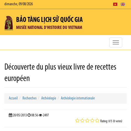
dimanche, 09/08/2026
BẢO TÀNG LỊCH SỬ QUỐC GIA
MUSÉE NATIONAL D'HISTOIRE DU VIETNAM
Toggle
navigatio
Découverte du plus vieux livre de recettes
européen
Accueil
Recherches
Archéologie
Archéologie internationale
20/05/2013
08:56
2497
Rating: 0/5 (0 votes)