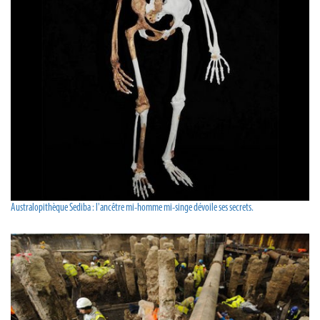
Australopithèque Sediba : l'ancêtre mi-homme mi-singe dévoile ses secrets.