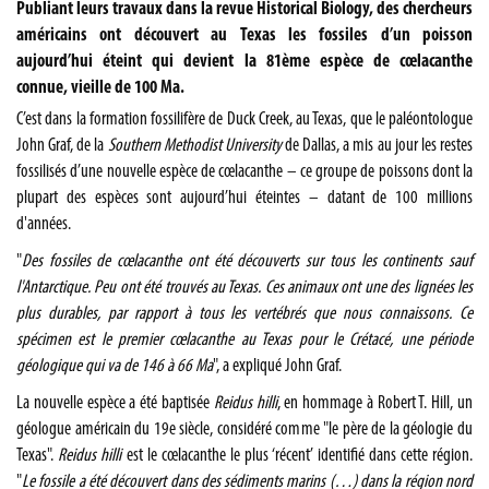
Publiant leurs travaux dans la revue Historical Biology, des chercheurs
américains ont découvert au Texas les fossiles d’un poisson
aujourd’hui éteint qui devient la 81ème espèce de cœlacanthe
connue, vieille de 100 Ma.
C’est dans la formation fossilifère de Duck Creek, au Texas, que le paléontologue
John Graf, de la
Southern Methodist University
de Dallas, a mis au jour les restes
fossilisés d’une nouvelle espèce de cœlacanthe – ce groupe de poissons dont la
plupart des espèces sont aujourd’hui éteintes – datant de 100 millions
d'années.
"
Des fossiles de cœlacanthe ont été découverts sur tous les continents sauf
l'Antarctique. Peu ont été trouvés au Texas. Ces animaux ont une des lignées les
plus durables, par rapport à tous les vertébrés que nous connaissons. Ce
spécimen est le premier cœlacanthe au Texas pour le Crétacé, une période
géologique qui va de 146 à 66 Ma
", a expliqué John Graf.
La nouvelle espèce a été baptisée
Reidus hilli
, en hommage à Robert T. Hill, un
géologue américain du 19e siècle, considéré comme "le père de la géologie du
Texas".
Reidus hilli
est le cœlacanthe le plus ‘récent’ identifié dans cette région.
"
Le
fossile
a été découvert dans des sédiments marins (…) dans la région nord