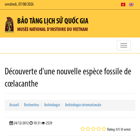
vendredi, 07/08/2026
BẢO TÀNG LỊCH SỬ QUỐC GIA
MUSÉE NATIONAL D'HISTOIRE DU VIETNAM
Toggle
navigatio
Découverte d'une nouvelle espèce fossile de
cœlacanthe
Accueil
Recherches
Archéologie
Archéologie internationale
24/12/2012
10:31
2529
Rating: 0/5 (0 votes)