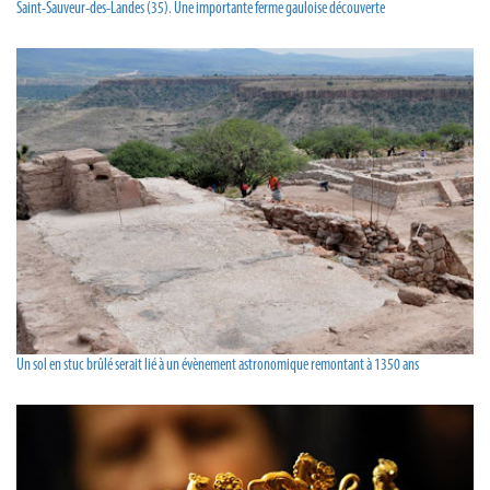
Saint-Sauveur-des-Landes (35). Une importante ferme gauloise découverte
Un sol en stuc brûlé serait lié à un évènement astronomique remontant à 1350 ans