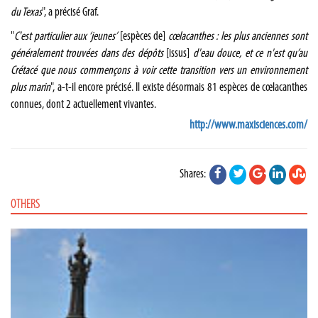
du Texas
", a précisé Graf.
"
C'est particulier aux ‘jeunes’
[espèces de]
cœlacanthes : les plus anciennes sont
généralement trouvées dans des dépôts
[issus]
d'eau douce, et ce n'est qu’au
Crétacé que nous commençons à voir cette transition vers un environnement
plus marin
", a-t-il encore précisé. Il existe désormais 81 espèces de cœlacanthes
connues, dont 2 actuellement vivantes.
http://www.maxisciences.com/
Shares:
OTHERS