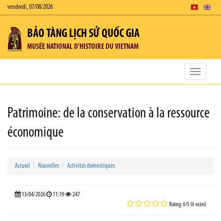
vendredi, 07/08/2026
BẢO TÀNG LỊCH SỬ QUỐC GIA
MUSÉE NATIONAL D'HISTOIRE DU VIETNAM
Toggle
navigatio
Patrimoine: de la conservation à la ressource
économique
Accueil
Nouvelles
Activités domestiques
13/04/2026
11:19
247
Rating: 0/5 (0 votes)