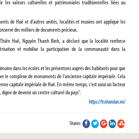
 les valeurs culturelles et patrimoniales traditionnelles liées au
nts de Huê et d'autres unités, localités et musées ont appliqué les
onservé des milliers de documents précieux.
a Thiên Huê, Nguyên Thanh Binh, a déclaré que la localité renforce
mérisation et mobilise la participation de la communauté dans la
imoine dans les écoles et les présentons auprès des habitants pour que
er le complexe de monuments de l'ancienne capitale impériale. Cela
enne capitale impériale de Huê. En même temps, c'est aussi un facteur
 digne de devenir un centre culturel du pays".
https://fr.nhandan.vn/
Shares: