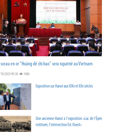
 sceau en or "Hoàng dê chi bao" sera rapatrié au Vietnam
/10/2023 09:38
1484
Exposition sur Hanoï aux XIXe et XXe siècles
Une ancienne Hanoï à l'exposition «Lac de l'Épée
restituée, l'intersection Est-Ouest»