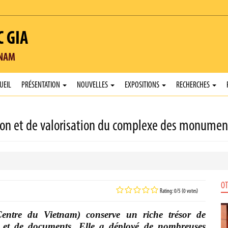
C GIA
TNAM
UEIL
PRÉSENTATION
NOUVELLES
EXPOSITIONS
RECHERCHES
tion et de valorisation du complexe des monumen
OT
Rating: 0/5 (0 votes)
ntre du Vietnam) conserve un riche trésor de
el et de documents. Elle a déployé de nombreuses