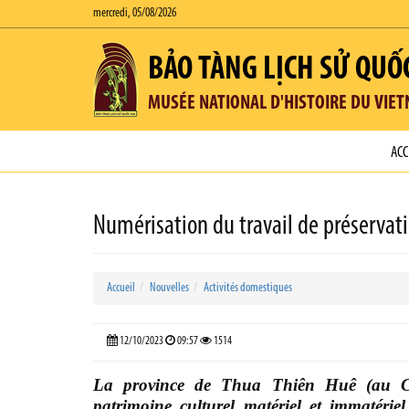
mercredi, 05/08/2026
BẢO TÀNG LỊCH SỬ QUỐ
MUSÉE NATIONAL D'HISTOIRE DU VIE
ACC
Numérisation du travail de préserva
Accueil
Nouvelles
Activités domestiques
12/10/2023
09:57
1514
La province de Thua Thiên Huê (au Ce
patrimoine culturel matériel et immatéri