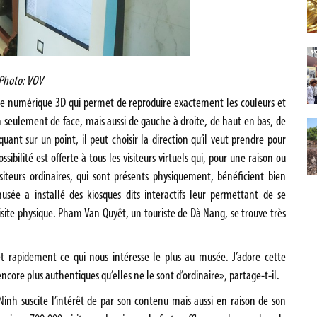
Photo: VOV
gie numérique 3D qui permet de reproduire exactement les couleurs et
 non seulement de face, mais aussi de gauche à droite, de haut en bas, de
iquant sur un point, il peut choisir la direction qu’il veut prendre pour
ssibilité est offerte à tous les visiteurs virtuels qui, pour une raison ou
siteurs ordinaires, qui sont présents physiquement, bénéficient bien
ée a installé des kiosques dits interactifs leur permettant de se
visite physique. Pham Van Quyêt, un touriste de Dà Nang, se trouve très
 rapidement ce qui nous intéresse le plus au musée. J’adore cette
core plus authentiques qu’elles ne le sont d’ordinaire», partage-t-il.
inh suscite l’intérêt de par son contenu mais aussi en raison de son