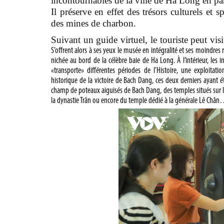
incontournables de la ville de Ha Long en par
Il préserve en effet des trésors culturels et s
des mines de charbon.
Suivant un guide virtuel, le touriste peut vis
S’offrent alors à ses yeux le musée en intégralité et ses moindres r
nichée au bord de la célèbre baie de Ha Long. À l’intérieur, les 
«transporte» différentes périodes de l’Histoire, une exploitati
historique de la victoire de Bach Dang, ces deux derniers ayant é
champ de poteaux aiguisés de Bach Dang, des temples situés sur la
la dynastie Trân ou encore du temple dédié à la générale Lê Châ