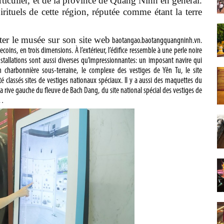
ticulier, et de la province de Quang Ninh en général.
pirituels de cette région, réputée comme étant la terre
iter le musée sur son site web
baotangao.baotangquangninh.vn.
ecoins, en trois dimensions. À l’extérieur, l’édifice ressemble à une perle noire
installations sont aussi diverses qu’impressionnantes: un imposant navire qui
on charbonnière sous-terraine, le complexe des vestiges de Yên Tu, le site
té classés sites de vestiges nationaux spéciaux. Il y a aussi des maquettes du
 rive gauche du fleuve de Bach Dang, du site national spécial des vestiges de
n…