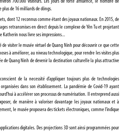
environ 700.000 visiteurs. Les jours de forte affluence, le nombre de
e plus de 16 milliards de dôngs.
jets, dont 12 reconnus comme étant des joyaux nationaux. En 2015, de
mages retransmises en direct depuis le complexe de Yên Tu et projetant
Katherin nous livre ses impressions...
 de visiter le musée virtuel de Quang Ninh pour découvrir ce que cette
choses à améliorer, au niveau technologique, pour rendre les visites plus
ée de Quang Ninh de devenir la destination culturelle la plus attractive
onscient de la necessité d’appliquer toujours plus de technologies
es organisées dans son établissement. La pandémie de Covid-19 ayant
jourd’hui à accélérer son processus de numérisation. Il entreprend aussi
xposer, de manière à valoriser davantage les joyaux nationaux et à
ainement, le musée proposera des tickets électroniques, comme l’indique
pplications digitales. Des projections 3D sont ainsi programmées pour