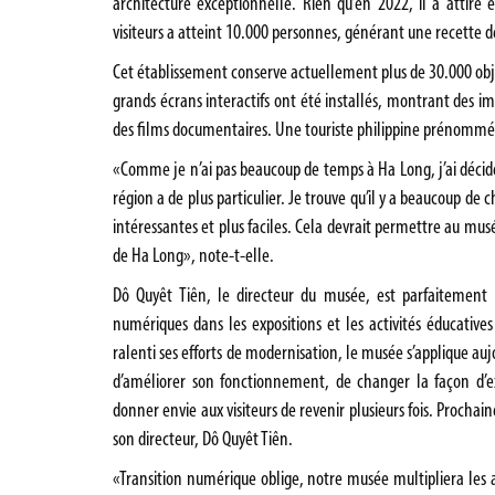
architecture exceptionnelle. Rien qu’en 2022, il a attiré 
visiteurs a atteint 10.000 personnes, générant une recette d
Cet établissement conserve actuellement plus de 30.000 ob
grands écrans interactifs ont été installés, montrant des i
des films documentaires. Une touriste philippine prénommée 
«Comme je n’ai pas beaucoup de temps à Ha Long, j’ai décidé
région a de plus particulier. Je trouve qu’il y a beaucoup de 
intéressantes et plus faciles. Cela devrait permettre au mus
de Ha Long», note-t-elle.
Dô Quyêt Tiên, le directeur du musée, est parfaitement c
numériques dans les expositions et les activités éducativ
ralenti ses efforts de modernisation, le musée s’applique au
d’améliorer son fonctionnement, de changer la façon d’e
donner envie aux visiteurs de revenir plusieurs fois. Proch
son directeur, Dô Quyêt Tiên.
«Transition numérique oblige, notre musée multipliera les a