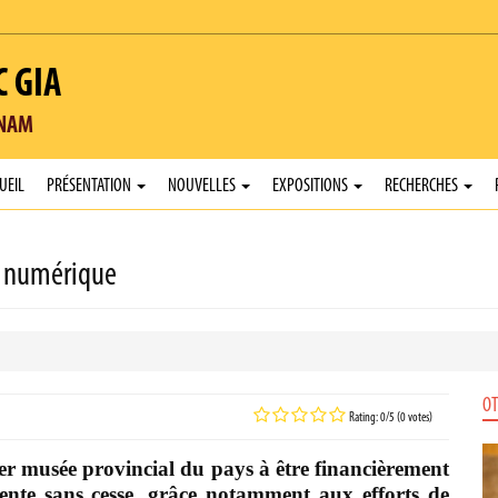
C GIA
TNAM
UEIL
PRÉSENTATION
NOUVELLES
EXPOSITIONS
RECHERCHES
u numérique
OT
Rating: 0/5 (0 votes)
r musée provincial du pays à être financièrement
nte sans cesse, grâce notamment aux efforts de