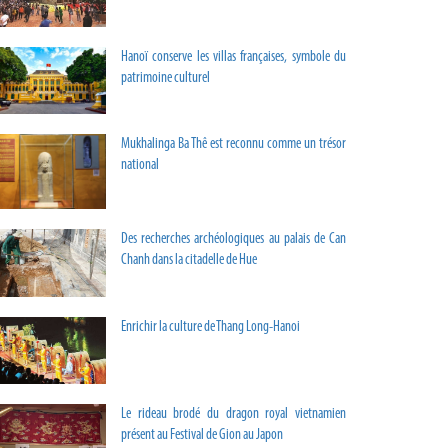
Hanoï conserve les villas françaises, symbole du
patrimoine culturel
Mukhalinga Ba Thê est reconnu comme un trésor
national
Des recherches archéologiques au palais de Can
Chanh dans la citadelle de Hue
Enrichir la culture de Thang Long-Hanoi
Le rideau brodé du dragon royal vietnamien
présent au Festival de Gion au Japon