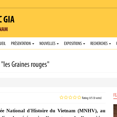
C GIA
TNAM
UEIL
PRÉSENTATION
NOUVELLES
EXPOSITIONS
RECHERCHES
 "les Graines rouges"
FE
Rating: 0/5 (0 votes)
ée National d'Histoire du Vietnam (MNHV), au