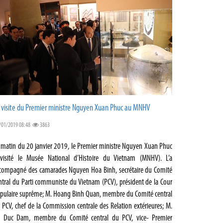
 visite du Premier ministre Nguyen Xuan Phuc au MNHV
/01/2019 08:48
3863
 matin du 20 janvier 2019, le Premier ministre Nguyen Xuan Phuc
visité le Musée National d’Histoire du Vietnam (MNHV). L’a
compagné des camarades Nguyen Hoa Binh, secrétaire du Comité
ntral du Parti communiste du Vietnam (PCV), président de la Cour
pulaire suprême; M. Hoang Binh Quan, membre du Comité central
 PCV, chef de la Commission centrale des Relation extérieures; M.
 Duc Dam, membre du Comité central du PCV, vice- Premier