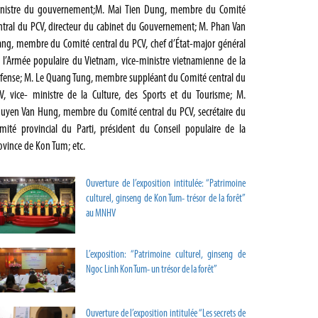
nistre du gouvernement;M. Mai Tien Dung, membre du Comité
ntral du PCV, directeur du cabinet du Gouvernement; M. Phan Van
ang, membre du Comité central du PCV, chef d’État-major général
 l’Armée populaire du Vietnam, vice-ministre vietnamienne de la
́fense; M. Le Quang Tung, membre suppléant du Comité central du
V, vice- ministre de la Culture, des Sports et du Tourisme; M.
uyen Van Hung, membre du Comité central du PCV, secrétaire du
mité provincial du Parti, président du Conseil populaire de la
ovince de Kon Tum; etc.
Ouverture de l’exposition intitulée: “Patrimoine
culturel, ginseng de Kon Tum- trésor de la forêt”
au MNHV
L’exposition: “Patrimoine culturel, ginseng de
Ngoc Linh Kon Tum- un trésor de la forêt”
Ouverture de l’exposition intitulée “Les secrets de