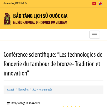
dimanche, 09/08/2026
BẢO TÀNG LỊCH SỬ QUỐC GIA
MUSÉE NATIONAL D'HISTOIRE DU VIETNAM
Toggle
navigatio
Conférence scientifique: “Les technologies de
fonderie du tambour de bronze- Tradition et
innovation”
Accueil
Nouvelles
Activités du musée
12/09/2022
12:34
1871