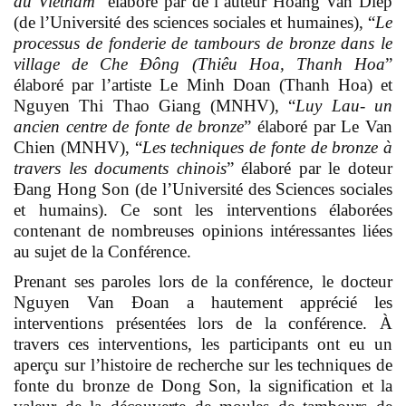
au Vietnam
” élaboré par de l’auteur Hoang Van Diep
(de l’Université des sciences sociales et humaines), “
Le
processus de fonderie de tambours de bronze dans le
village de Che Đông (Thiêu Hoa, Thanh Hoa
”
élaboré par l’artiste Le Minh Doan (Thanh Hoa) et
Nguyen Thi Thao Giang (MNHV), “
Luy Lau- un
ancien centre de fonte de bronze
” élaboré par Le Van
Chien (MNHV), “
Les techniques de fonte de bronze à
travers les documents chinois
” élaboré par le doteur
Đang Hong Son (de l’Université des Sciences sociales
et humains). Ce sont les interventions élaborées
contenant de nombreuses opinions intéressantes liées
au sujet de la Conférence.
Prenant ses paroles lors de la conférence, le docteur
Nguyen Van Đoan a hautement apprécié les
interventions présentées lors de la conférence. À
travers ces interventions, les participants ont eu un
aperçu sur l’histoire de recherche sur les techniques de
fonte du bronze de Dong Son, la signification et la