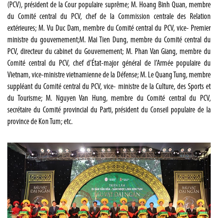
(PCV), président de la Cour populaire suprême; M. Hoang Binh Quan, membre
du Comité central du PCV, chef de la Commission centrale des Relation
extérieures; M. Vu Duc Dam, membre du Comité central du PCV, vice- Premier
ministre du gouvernement;M. Mai Tien Dung, membre du Comité central du
PCV, directeur du cabinet du Gouvernement; M. Phan Van Giang, membre du
Comité central du PCV, chef d’État-major général de l’Armée populaire du
Vietnam, vice-ministre vietnamienne de la Défense; M. Le Quang Tung, membre
suppléant du Comité central du PCV, vice- ministre de la Culture, des Sports et
du Tourisme; M. Nguyen Van Hung, membre du Comité central du PCV,
secrétaire du Comité provincial du Parti, président du Conseil populaire de la
province de Kon Tum; etc.