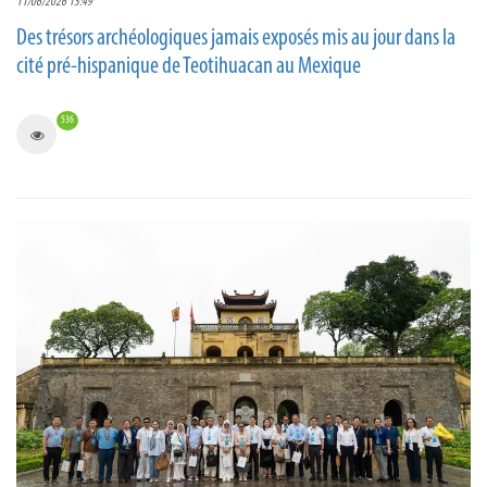
11/06/2026 15:49
Des trésors archéologiques jamais exposés mis au jour dans la
cité pré-hispanique de Teotihuacan au Mexique
536