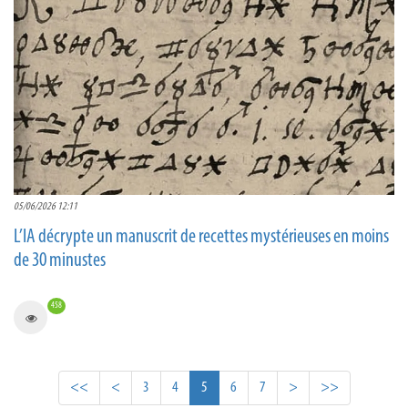
05/06/2026 12:11
L’IA décrypte un manuscrit de recettes mystérieuses en moins
de 30 minustes
458
<<
<
3
4
5
6
7
>
>>