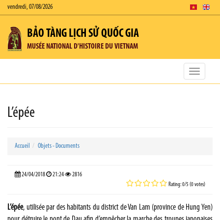
vendredi, 07/08/2026
BẢO TÀNG LỊCH SỬ QUỐC GIA
MUSÉE NATIONAL D'HISTOIRE DU VIETNAM
Toggle
navigatio
L’épée
Accueil
Objets - Documents
24/04/2018
21:24
2816
Rating: 0/5 (0 votes)
L’épée
, utilisée par des habitants du district de Van Lam (province de Hung Yen)
pour détruire le pont de Dau afin d’empêcher la marche des troupes japonaises